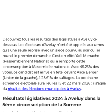
City break
Voyage de noces
Climat
Destinations
Voyage nature
Forum
+
PHOTO
GUIDES D'ACHAT
BONS PLANS
CARTE DE VOEUX
Découvrez tous les résultats des législatives à Aveluy ci-
dessous. Les électeurs d'Aveluy n'ont été appelés aux urnes
Carte Bonne année
Carte Pâques
Carte de Noël
Carte Saint-Valentin
Carte d'anniversaire
DICTIONNAIRE
qu'à une seule reprise, avec un siège pourvu au soir du 1er
round, le premier dimanche. C'est en effet Yaël Menache
Biographies
Expressions
Dictionnaire
Citations
Proverbes
PROGRAMME TV
(Rassemblement National) qui a remporté cette
circonscription à l'Assemblée nationale. Avec 45.25% des
COPAINS D'AVANT
votes, ce candidat est arrivé en tête, devant Alice Berger
Se connecter
Collèges
Universités
Service militaire
S'inscrire
Lycées
Primaires
Entreprises
Avis de recherche
AVIS DE DÉCÈS
(Union de la gauche), à 23.61% de suffrages. La prochaine
échéance électorale aura lieu les 15 et 22 mars 2026 : il s'agira
FORUM
du
résultat des élections municipales à Aveluy
.
Lifestyle
Sport
Television
Cinema
Bricolage
Culture
Auto
Voyage
Résultats législatives 2024 à Aveluy dans la
5ème circonscription de la Somme