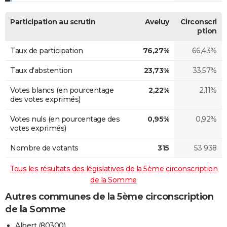
Participation au scrutin
Aveluy
Circonscri
ption
Taux de participation
76,27%
66,43%
Taux d'abstention
23,73%
33,57%
Votes blancs (en pourcentage
2,22%
2,11%
des votes exprimés)
Votes nuls (en pourcentage des
0,95%
0,92%
votes exprimés)
Nombre de votants
315
53 938
Tous les résultats des législatives de la 5ème circonscription
de la Somme
Autres communes de la 5ème circonscription
de la Somme
Albert (80300)