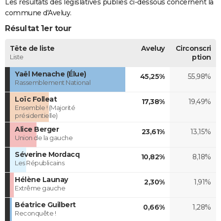
Les résultats des législatives publiés ci-dessous concernent la
commune d'Aveluy.
Résultat 1er tour
Tête de liste
Aveluy
Circonscri
Liste
ption
Yaël Menache (Élue)
45,25%
55,98%
Rassemblement National
Loïc Folleat
17,38%
19,49%
Ensemble ! (Majorité
présidentielle)
Alice Berger
23,61%
13,15%
Union de la gauche
Séverine Mordacq
10,82%
8,18%
Les Républicains
Hélène Launay
2,30%
1,91%
Extrême gauche
Béatrice Guilbert
0,66%
1,28%
Reconquête !