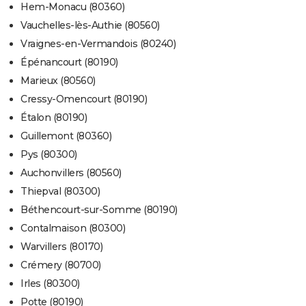
Hem-Monacu (80360)
Vauchelles-lès-Authie (80560)
Vraignes-en-Vermandois (80240)
Épénancourt (80190)
Marieux (80560)
Cressy-Omencourt (80190)
Étalon (80190)
Guillemont (80360)
Pys (80300)
Auchonvillers (80560)
Thiepval (80300)
Béthencourt-sur-Somme (80190)
Contalmaison (80300)
Warvillers (80170)
Crémery (80700)
Irles (80300)
Potte (80190)