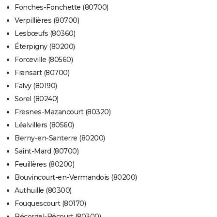
Fonches-Fonchette (80700)
Verpillières (80700)
Lesbœufs (80360)
Éterpigny (80200)
Forceville (80560)
Fransart (80700)
Falvy (80190)
Sorel (80240)
Fresnes-Mazancourt (80320)
Léalvillers (80560)
Berny-en-Santerre (80200)
Saint-Mard (80700)
Feuillères (80200)
Bouvincourt-en-Vermandois (80200)
Authuille (80300)
Fouquescourt (80170)
Bécordel-Bécourt (80300)