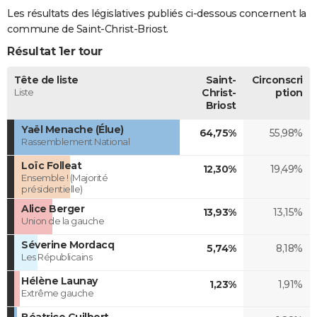
Les résultats des législatives publiés ci-dessous concernent la
commune de Saint-Christ-Briost.
Résultat 1er tour
Tête de liste
Saint-
Circonscri
Liste
Christ-
ption
Briost
Yaël Menache (Élue)
64,75%
55,98%
Rassemblement National
Loïc Folleat
12,30%
19,49%
Ensemble ! (Majorité
présidentielle)
Alice Berger
13,93%
13,15%
Union de la gauche
Séverine Mordacq
5,74%
8,18%
Les Républicains
Hélène Launay
1,23%
1,91%
Extrême gauche
Béatrice Guilbert