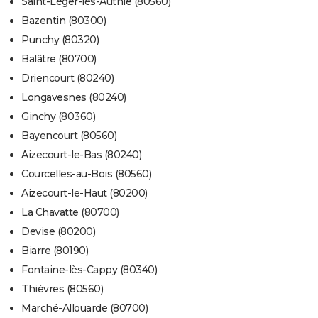
Saint-Léger-lès-Authie (80560)
Bazentin (80300)
Punchy (80320)
Balâtre (80700)
Driencourt (80240)
Longavesnes (80240)
Ginchy (80360)
Bayencourt (80560)
Aizecourt-le-Bas (80240)
Courcelles-au-Bois (80560)
Aizecourt-le-Haut (80200)
La Chavatte (80700)
Devise (80200)
Biarre (80190)
Fontaine-lès-Cappy (80340)
Thièvres (80560)
Marché-Allouarde (80700)