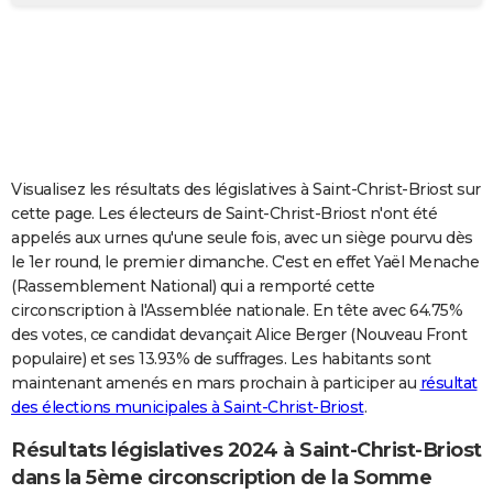
City break
Voyage de noces
Climat
Destinations
Voyage nature
Forum
+
PHOTO
GUIDES D'ACHAT
BONS PLANS
CARTE DE VOEUX
Visualisez les résultats des législatives à Saint-Christ-Briost sur
Carte Bonne année
Carte Pâques
Carte de Noël
Carte Saint-Valentin
Carte d'anniversaire
DICTIONNAIRE
cette page. Les électeurs de Saint-Christ-Briost n'ont été
appelés aux urnes qu'une seule fois, avec un siège pourvu dès
Biographies
Expressions
Dictionnaire
Citations
Proverbes
PROGRAMME TV
le 1er round, le premier dimanche. C'est en effet Yaël Menache
(Rassemblement National) qui a remporté cette
COPAINS D'AVANT
circonscription à l'Assemblée nationale. En tête avec 64.75%
des votes, ce candidat devançait Alice Berger (Nouveau Front
Se connecter
Collèges
Universités
Service militaire
S'inscrire
Lycées
Primaires
Entreprises
Avis de recherche
AVIS DE DÉCÈS
populaire) et ses 13.93% de suffrages. Les habitants sont
maintenant amenés en mars prochain à participer au
résultat
FORUM
des élections municipales à Saint-Christ-Briost
.
Lifestyle
Sport
Television
Cinema
Bricolage
Culture
Auto
Voyage
Résultats législatives 2024 à Saint-Christ-Briost
dans la 5ème circonscription de la Somme