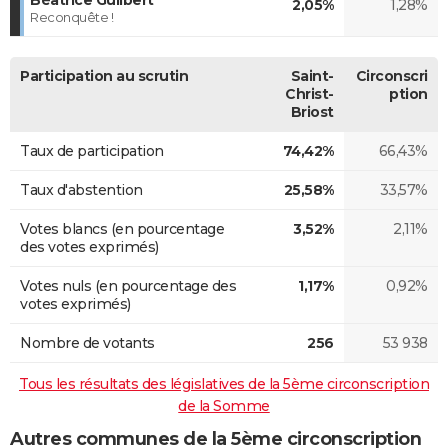
2,05%
1,28%
Reconquête !
Participation au scrutin
Saint-
Circonscri
Christ-
ption
Briost
Taux de participation
74,42%
66,43%
Taux d'abstention
25,58%
33,57%
Votes blancs (en pourcentage
3,52%
2,11%
des votes exprimés)
Votes nuls (en pourcentage des
1,17%
0,92%
votes exprimés)
Nombre de votants
256
53 938
Tous les résultats des législatives de la 5ème circonscription
de la Somme
Autres communes de la 5ème circonscription