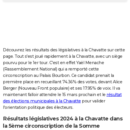
City break
Voyage de noces
Climat
Destinations
Voyage nature
Forum
+
PHOTO
GUIDES D'ACHAT
BONS PLANS
CARTE DE VOEUX
Découvrez les résultats des législatives à la Chavatte sur cette
Carte Bonne année
Carte Pâques
Carte de Noël
Carte Saint-Valentin
Carte d'anniversaire
DICTIONNAIRE
page. Tout s'est joué rapidement à la Chavatte, avec un siège
pourvu pour le 1er tour. C'est en effet Yaël Menache
Biographies
Expressions
Dictionnaire
Citations
Proverbes
PROGRAMME TV
(Rassemblement National) qui a remporté cette
circonscription au Palais Bourbon. Ce candidat prenait la
COPAINS D'AVANT
première place en recueillant 74.36% des votes, devant Alice
Berger (Nouveau Front populaire) et ses 17.95% de voix. Il va
Se connecter
Collèges
Universités
Service militaire
S'inscrire
Lycées
Primaires
Entreprises
Avis de recherche
AVIS DE DÉCÈS
maintenant falloir attendre le 15 mars prochain et le
résultat
des élections municipales à la Chavatte
pour valider
FORUM
l'orientation politique des électeurs.
Lifestyle
Sport
Television
Cinema
Bricolage
Culture
Auto
Voyage
Résultats législatives 2024 à la Chavatte dans
la 5ème circonscription de la Somme