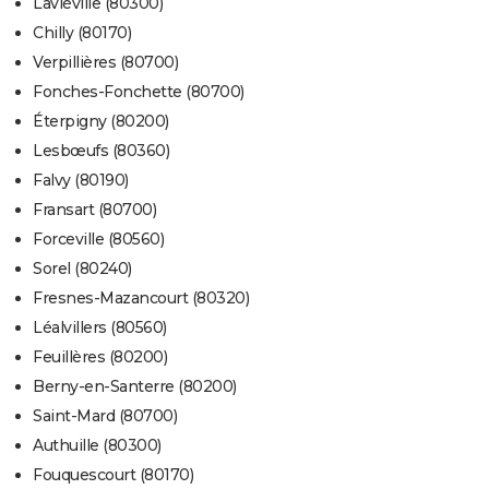
Laviéville (80300)
Chilly (80170)
Verpillières (80700)
Fonches-Fonchette (80700)
Éterpigny (80200)
Lesbœufs (80360)
Falvy (80190)
Fransart (80700)
Forceville (80560)
Sorel (80240)
Fresnes-Mazancourt (80320)
Léalvillers (80560)
Feuillères (80200)
Berny-en-Santerre (80200)
Saint-Mard (80700)
Authuille (80300)
Fouquescourt (80170)