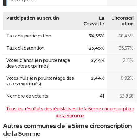
Participation au scrutin
La
Circonscri
Chavatte
ption
Taux de participation
74,55%
66,43%
Taux d'abstention
25,45%
33,57%
Votes blancs (en pourcentage
2,44%
2,11%
des votes exprimés)
Votes nuls (en pourcentage des
2,44%
0,92%
votes exprimés)
Nombre de votants
41
53 938
Tous les résultats des législatives de la 5ème circonscription
de la Somme
Autres communes de la 5ème circonscription
de la Somme