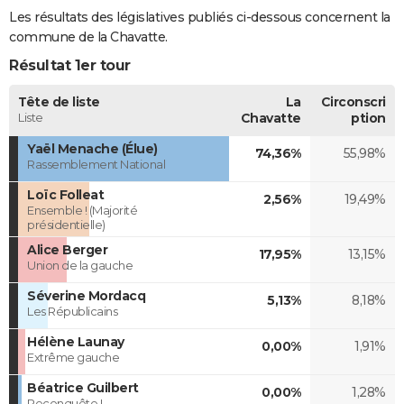
Les résultats des législatives publiés ci-dessous concernent la
commune de la Chavatte.
Résultat 1er tour
Tête de liste
La
Circonscri
Liste
Chavatte
ption
Yaël Menache (Élue)
74,36%
55,98%
Rassemblement National
Loïc Folleat
2,56%
19,49%
Ensemble ! (Majorité
présidentielle)
Alice Berger
17,95%
13,15%
Union de la gauche
Séverine Mordacq
5,13%
8,18%
Les Républicains
Hélène Launay
0,00%
1,91%
Extrême gauche
Béatrice Guilbert
0,00%
1,28%
Reconquête !