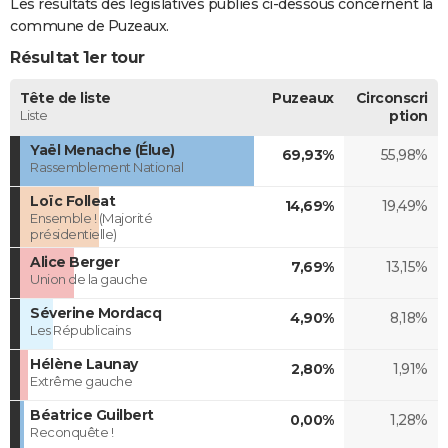
Les résultats des législatives publiés ci-dessous concernent la
commune de Puzeaux.
Résultat 1er tour
Tête de liste
Puzeaux
Circonscri
Liste
ption
Yaël Menache (Élue)
69,93%
55,98%
Rassemblement National
Loïc Folleat
14,69%
19,49%
Ensemble ! (Majorité
présidentielle)
Alice Berger
7,69%
13,15%
Union de la gauche
Séverine Mordacq
4,90%
8,18%
Les Républicains
Hélène Launay
2,80%
1,91%
Extrême gauche
Béatrice Guilbert
0,00%
1,28%
Reconquête !