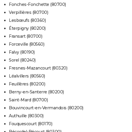
Fonches-Fonchette (80700)
Verpillières (80700)
Lesbœufs (80360)
Éterpigny (80200)
Fransart (80700)
Forceville (80560)
Falvy (80190)
Sorel (80240)
Fresnes-Mazancourt (80320)
Léalvillers (80560)
Feuillères (80200)
Berny-en-Santerre (80200)
Saint-Mard (80700)
Bouvincourt-en-Vermandois (80200)
Authuille (80300)
Fouquescourt (80170)
Bécordel-Bécourt (80300)