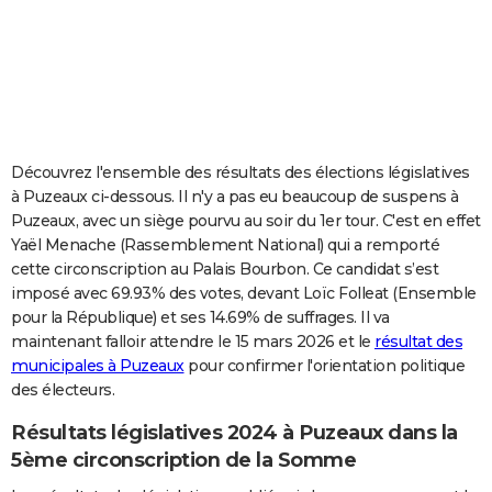
City break
Voyage de noces
Climat
Destinations
Voyage nature
Forum
+
PHOTO
GUIDES D'ACHAT
BONS PLANS
CARTE DE VOEUX
Découvrez l'ensemble des résultats des élections législatives
à Puzeaux ci-dessous. Il n'y a pas eu beaucoup de suspens à
Carte Bonne année
Carte Pâques
Carte de Noël
Carte Saint-Valentin
Carte d'anniversaire
DICTIONNAIRE
Puzeaux, avec un siège pourvu au soir du 1er tour. C'est en effet
Yaël Menache (Rassemblement National) qui a remporté
Biographies
Expressions
Dictionnaire
Citations
Proverbes
PROGRAMME TV
cette circonscription au Palais Bourbon. Ce candidat s’est
imposé avec 69.93% des votes, devant Loïc Folleat (Ensemble
COPAINS D'AVANT
pour la République) et ses 14.69% de suffrages. Il va
Se connecter
Collèges
Universités
Service militaire
S'inscrire
Lycées
Primaires
Entreprises
Avis de recherche
AVIS DE DÉCÈS
maintenant falloir attendre le 15 mars 2026 et le
résultat des
municipales à Puzeaux
pour confirmer l'orientation politique
FORUM
des électeurs.
Lifestyle
Sport
Television
Cinema
Bricolage
Culture
Auto
Voyage
Résultats législatives 2024 à Puzeaux dans la
5ème circonscription de la Somme