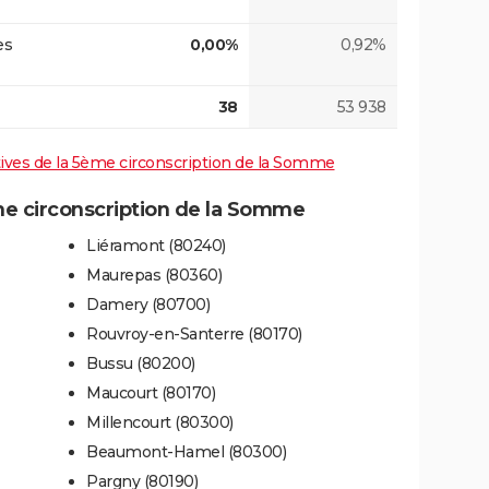
es
0,00%
0,92%
38
53 938
atives de la 5ème circonscription de la Somme
e circonscription de la Somme
Liéramont (80240)
Maurepas (80360)
Damery (80700)
Rouvroy-en-Santerre (80170)
Bussu (80200)
Maucourt (80170)
Millencourt (80300)
Beaumont-Hamel (80300)
Pargny (80190)