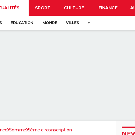
TUALITÉS
SPORT
CULTURE
FINANCE
A
S
EDUCATION
MONDE
VILLES
+
ance
Somme
5ème circonscription
NEW