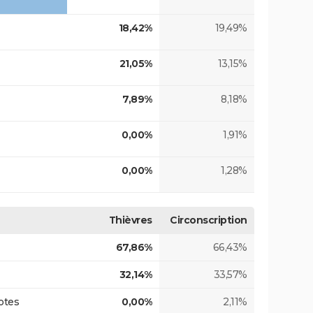
18,42%
19,49%
21,05%
13,15%
7,89%
8,18%
0,00%
1,91%
0,00%
1,28%
Thièvres
Circonscription
67,86%
66,43%
32,14%
33,57%
otes
0,00%
2,11%