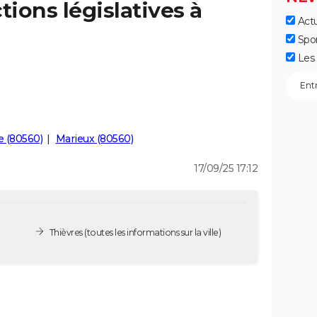
tions législatives à
Actu
Spo
Les 
e (80560)
Marieux (80560)
17/09/25 17:12
Thièvres
(toutes les informations sur la ville)