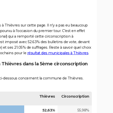
es à Thièvres sur cette page. Il n'y a pas eu beaucoup
ourvu à l'occasion du premier tour. C'est en effet
l) qui a remporté cette circonscription à
est imposé avec 52.63% des bulletins de vote, devant
 et ses 21.05% de suffrages. Reste à savoir quel choix
rochains pour le
résultat des municipales à Thièvres
.
à Thièvres dans la 5ème circonscription
és ci-dessous concernent la commune de Thièvres.
Thièvres
Circonscription
52,63%
55,98%