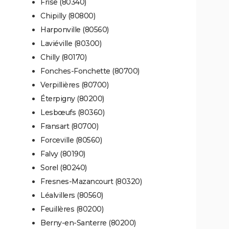
Frise (80340)
Chipilly (80800)
Harponville (80560)
Laviéville (80300)
Chilly (80170)
Fonches-Fonchette (80700)
Verpillières (80700)
Éterpigny (80200)
Lesbœufs (80360)
Fransart (80700)
Forceville (80560)
Falvy (80190)
Sorel (80240)
Fresnes-Mazancourt (80320)
Léalvillers (80560)
Feuillères (80200)
Berny-en-Santerre (80200)