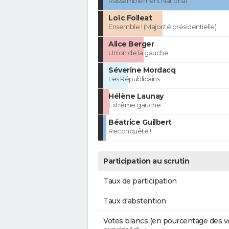
Rassemblement National
Loïc Folleat
Ensemble ! (Majorité présidentielle)
Alice Berger
Union de la gauche
Séverine Mordacq
Les Républicains
Hélène Launay
Extrême gauche
Béatrice Guilbert
Reconquête !
Participation au scrutin
Taux de participation
Taux d'abstention
Votes blancs (en pourcentage des v