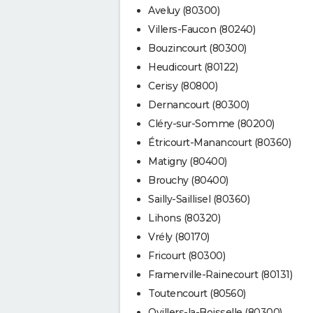
Aveluy (80300)
Villers-Faucon (80240)
Bouzincourt (80300)
Heudicourt (80122)
Cerisy (80800)
Dernancourt (80300)
Cléry-sur-Somme (80200)
Étricourt-Manancourt (80360)
Matigny (80400)
Brouchy (80400)
Sailly-Saillisel (80360)
Lihons (80320)
Vrély (80170)
Fricourt (80300)
Framerville-Rainecourt (80131)
Toutencourt (80560)
Ovillers-la-Boisselle (80300)