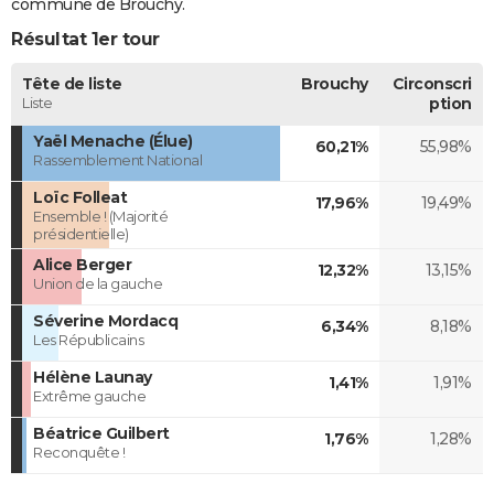
commune de Brouchy.
Résultat 1er tour
Tête de liste
Brouchy
Circonscri
Liste
ption
Yaël Menache (Élue)
60,21%
55,98%
Rassemblement National
Loïc Folleat
17,96%
19,49%
Ensemble ! (Majorité
présidentielle)
Alice Berger
12,32%
13,15%
Union de la gauche
Séverine Mordacq
6,34%
8,18%
Les Républicains
Hélène Launay
1,41%
1,91%
Extrême gauche
Béatrice Guilbert
1,76%
1,28%
Reconquête !