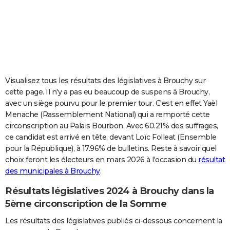
City break
Voyage de noces
Climat
Destinations
Voyage nature
Forum
+
PHOTO
GUIDES D'ACHAT
BONS PLANS
CARTE DE VOEUX
Visualisez tous les résultats des législatives à Brouchy sur
cette page. Il n'y a pas eu beaucoup de suspens à Brouchy,
Carte Bonne année
Carte Pâques
Carte de Noël
Carte Saint-Valentin
Carte d'anniversaire
DICTIONNAIRE
avec un siège pourvu pour le premier tour. C'est en effet Yaël
Menache (Rassemblement National) qui a remporté cette
Biographies
Expressions
Dictionnaire
Citations
Proverbes
PROGRAMME TV
circonscription au Palais Bourbon. Avec 60.21% des suffrages,
ce candidat est arrivé en tête, devant Loïc Folleat (Ensemble
COPAINS D'AVANT
pour la République), à 17.96% de bulletins. Reste à savoir quel
Se connecter
Collèges
Universités
Service militaire
S'inscrire
Lycées
Primaires
Entreprises
Avis de recherche
AVIS DE DÉCÈS
choix feront les électeurs en mars 2026 à l'occasion du
résultat
des municipales à Brouchy
.
FORUM
Résultats législatives 2024 à Brouchy dans la
Lifestyle
Sport
Television
Cinema
Bricolage
Culture
Auto
Voyage
5ème circonscription de la Somme
Les résultats des législatives publiés ci-dessous concernent la