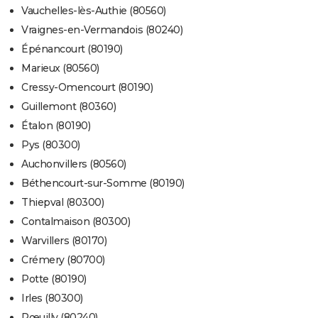
Vauchelles-lès-Authie (80560)
Vraignes-en-Vermandois (80240)
Épénancourt (80190)
Marieux (80560)
Cressy-Omencourt (80190)
Guillemont (80360)
Étalon (80190)
Pys (80300)
Auchonvillers (80560)
Béthencourt-sur-Somme (80190)
Thiepval (80300)
Contalmaison (80300)
Warvillers (80170)
Crémery (80700)
Potte (80190)
Irles (80300)
Pœuilly (80240)