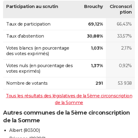
Participation au scrutin
Brouchy
Circonscri
ption
Taux de participation
69,12%
66,43%
Taux d'abstention
30,88%
33,57%
Votes blancs (en pourcentage
1,03%
2,11%
des votes exprimés)
Votes nuls (en pourcentage des
1,37%
0,92%
votes exprimés)
Nombre de votants
291
53 938
Tous les résultats des législatives de la 5ème circonscription
de la Somme
Autres communes de la 5ème circonscription
de la Somme
Albert (80300)