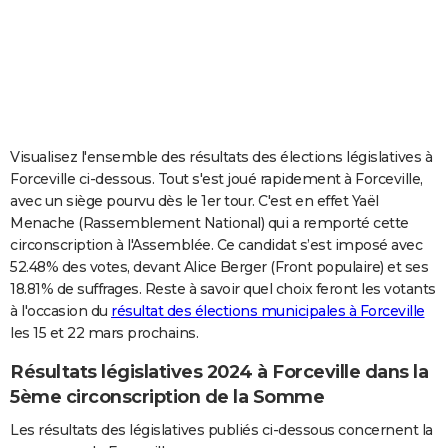
City break
Voyage de noces
Climat
Destinations
Voyage nature
Forum
+
PHOTO
GUIDES D'ACHAT
BONS PLANS
CARTE DE VOEUX
Visualisez l'ensemble des résultats des élections législatives à
Forceville ci-dessous. Tout s'est joué rapidement à Forceville,
Carte Bonne année
Carte Pâques
Carte de Noël
Carte Saint-Valentin
Carte d'anniversaire
DICTIONNAIRE
avec un siège pourvu dès le 1er tour. C'est en effet Yaël
Menache (Rassemblement National) qui a remporté cette
Biographies
Expressions
Dictionnaire
Citations
Proverbes
PROGRAMME TV
circonscription à l'Assemblée. Ce candidat s’est imposé avec
52.48% des votes, devant Alice Berger (Front populaire) et ses
COPAINS D'AVANT
18.81% de suffrages. Reste à savoir quel choix feront les votants
Se connecter
Collèges
Universités
Service militaire
S'inscrire
Lycées
Primaires
Entreprises
Avis de recherche
AVIS DE DÉCÈS
à l'occasion du
résultat des élections municipales à Forceville
les 15 et 22 mars prochains.
FORUM
Résultats législatives 2024 à Forceville dans la
Lifestyle
Sport
Television
Cinema
Bricolage
Culture
Auto
Voyage
5ème circonscription de la Somme
Les résultats des législatives publiés ci-dessous concernent la