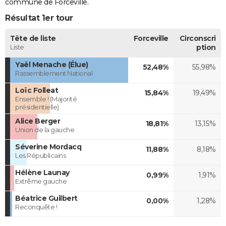
commune de Forceville.
Résultat 1er tour
Tête de liste
Forceville
Circonscri
Liste
ption
Yaël Menache (Élue)
52,48%
55,98%
Rassemblement National
Loïc Folleat
15,84%
19,49%
Ensemble ! (Majorité
présidentielle)
Alice Berger
18,81%
13,15%
Union de la gauche
Séverine Mordacq
11,88%
8,18%
Les Républicains
Hélène Launay
0,99%
1,91%
Extrême gauche
Béatrice Guilbert
0,00%
1,28%
Reconquête !