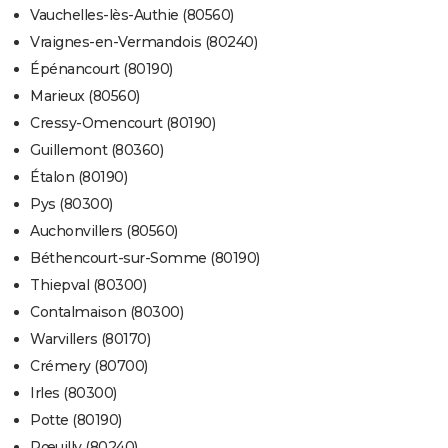
Vauchelles-lès-Authie (80560)
Vraignes-en-Vermandois (80240)
Épénancourt (80190)
Marieux (80560)
Cressy-Omencourt (80190)
Guillemont (80360)
Étalon (80190)
Pys (80300)
Auchonvillers (80560)
Béthencourt-sur-Somme (80190)
Thiepval (80300)
Contalmaison (80300)
Warvillers (80170)
Crémery (80700)
Irles (80300)
Potte (80190)
Pœuilly (80240)