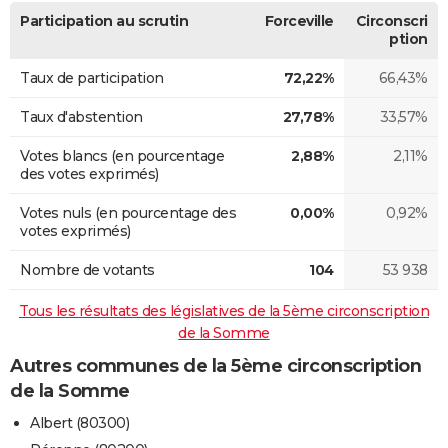
Participation au scrutin
Forceville
Circonscri
ption
Taux de participation
72,22%
66,43%
Taux d'abstention
27,78%
33,57%
Votes blancs (en pourcentage
2,88%
2,11%
des votes exprimés)
Votes nuls (en pourcentage des
0,00%
0,92%
votes exprimés)
Nombre de votants
104
53 938
Tous les résultats des législatives de la 5ème circonscription
de la Somme
Autres communes de la 5ème circonscription
de la Somme
Albert (80300)