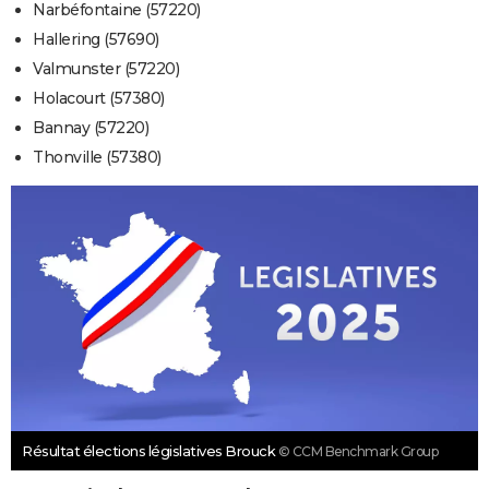
Narbéfontaine (57220)
Hallering (57690)
Valmunster (57220)
Holacourt (57380)
Bannay (57220)
Thonville (57380)
Résultat élections législatives Brouck
© CCM Benchmark Group