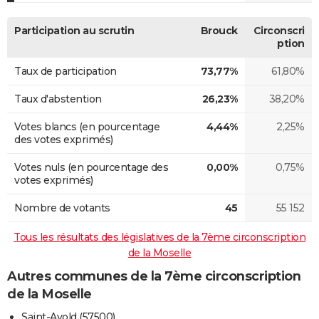
Participation au scrutin
Brouck
Circonscri
ption
Taux de participation
73,77%
61,80%
Taux d'abstention
26,23%
38,20%
Votes blancs (en pourcentage
4,44%
2,25%
des votes exprimés)
Votes nuls (en pourcentage des
0,00%
0,75%
votes exprimés)
Nombre de votants
45
55 152
Tous les résultats des législatives de la 7ème circonscription
de la Moselle
Autres communes de la 7ème circonscription
de la Moselle
Saint-Avold (57500)