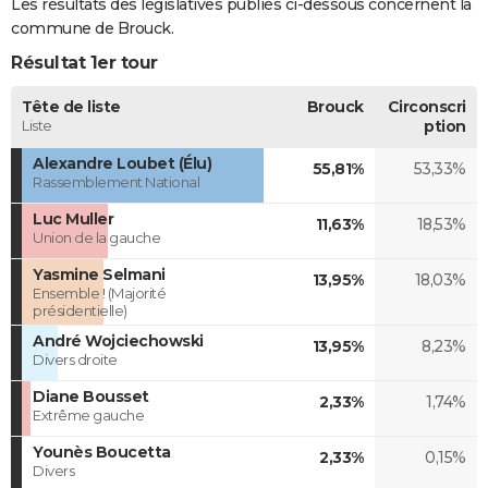
Les résultats des législatives publiés ci-dessous concernent la
commune de Brouck.
Résultat 1er tour
Tête de liste
Brouck
Circonscri
Liste
ption
Alexandre Loubet (Élu)
55,81%
53,33%
Rassemblement National
Luc Muller
11,63%
18,53%
Union de la gauche
Yasmine Selmani
13,95%
18,03%
Ensemble ! (Majorité
présidentielle)
André Wojciechowski
13,95%
8,23%
Divers droite
Diane Bousset
2,33%
1,74%
Extrême gauche
Younès Boucetta
2,33%
0,15%
Divers