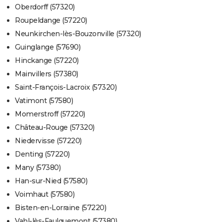
Oberdorff (57320)
Roupeldange (57220)
Neunkirchen-lès-Bouzonville (57320)
Guinglange (57690)
Hinckange (57220)
Mainvillers (57380)
Saint-François-Lacroix (57320)
Vatimont (57580)
Momerstroff (57220)
Château-Rouge (57320)
Niedervisse (57220)
Denting (57220)
Many (57380)
Han-sur-Nied (57580)
Voimhaut (57580)
Bisten-en-Lorraine (57220)
Vahl-lès-Faulquemont (57380)