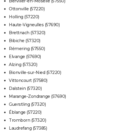
Berviller-en-Moselle (57550)
Ottonville (57220)
Holling (57220)
Haute-Vigneulles (57690)
Brettnach (57320)
Bibiche (57320)
Rémering (57550)
Elvange (57690)
Alzing (57320)
Bionville-sur-Nied (57220)
Vittoncourt (57580)
Dalstein (57320)
Marange-Zondrange (57690)
Guerstling (57320)
Éblange (57220)
Tromborn (57320)
Laudrefang (57385)