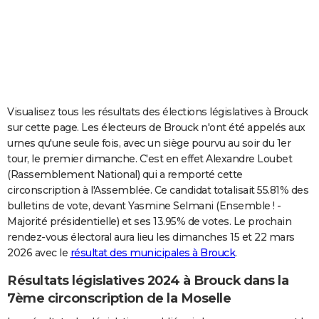
City break
Voyage de noces
Climat
Destinations
Voyage nature
Forum
+
PHOTO
GUIDES D'ACHAT
BONS PLANS
CARTE DE VOEUX
Visualisez tous les résultats des élections législatives à Brouck
sur cette page. Les électeurs de Brouck n'ont été appelés aux
Carte Bonne année
Carte Pâques
Carte de Noël
Carte Saint-Valentin
Carte d'anniversaire
DICTIONNAIRE
urnes qu'une seule fois, avec un siège pourvu au soir du 1er
tour, le premier dimanche. C'est en effet Alexandre Loubet
Biographies
Expressions
Dictionnaire
Citations
Proverbes
PROGRAMME TV
(Rassemblement National) qui a remporté cette
circonscription à l'Assemblée. Ce candidat totalisait 55.81% des
COPAINS D'AVANT
bulletins de vote, devant Yasmine Selmani (Ensemble ! -
Se connecter
Collèges
Universités
Service militaire
S'inscrire
Lycées
Primaires
Entreprises
Avis de recherche
AVIS DE DÉCÈS
Majorité présidentielle) et ses 13.95% de votes. Le prochain
rendez-vous électoral aura lieu les dimanches 15 et 22 mars
FORUM
2026 avec le
résultat des municipales à Brouck
.
Lifestyle
Sport
Television
Cinema
Bricolage
Culture
Auto
Voyage
Résultats législatives 2024 à Brouck dans la
7ème circonscription de la Moselle