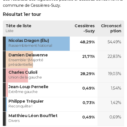
commune de Cessières-Suzy.
Résultat 1er tour
Tête de liste
Cessières
Circonscri
Liste
-Suzy
ption
Nicolas Dragon (Élu)
48,29%
54,49%
Rassemblement National
Damien Delavenne
21,71%
22,83%
Ensemble ! (Majorité
présidentielle)
Charles Culioli
28,29%
19,03%
Union de la gauche
Jean-Loup Pernelle
0,49%
1,54%
Extrême gauche
Philippe Tréguier
0,73%
1,42%
Reconquête !
Matthieu Léon Boufflet
0,49%
0,69%
Divers