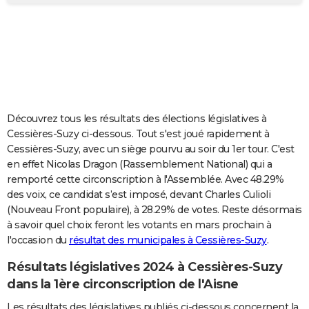
City break
Voyage de noces
Climat
Destinations
Voyage nature
Forum
+
PHOTO
GUIDES D'ACHAT
BONS PLANS
CARTE DE VOEUX
Découvrez tous les résultats des élections législatives à
Carte Bonne année
Carte Pâques
Carte de Noël
Carte Saint-Valentin
Carte d'anniversaire
DICTIONNAIRE
Cessières-Suzy ci-dessous. Tout s'est joué rapidement à
Cessières-Suzy, avec un siège pourvu au soir du 1er tour. C'est
Biographies
Expressions
Dictionnaire
Citations
Proverbes
PROGRAMME TV
en effet Nicolas Dragon (Rassemblement National) qui a
remporté cette circonscription à l'Assemblée. Avec 48.29%
COPAINS D'AVANT
des voix, ce candidat s’est imposé, devant Charles Culioli
(Nouveau Front populaire), à 28.29% de votes. Reste désormais
Se connecter
Collèges
Universités
Service militaire
S'inscrire
Lycées
Primaires
Entreprises
Avis de recherche
AVIS DE DÉCÈS
à savoir quel choix feront les votants en mars prochain à
l'occasion du
résultat des municipales à Cessières-Suzy
.
FORUM
Lifestyle
Sport
Television
Cinema
Bricolage
Culture
Auto
Voyage
Résultats législatives 2024 à Cessières-Suzy
dans la 1ère circonscription de l'Aisne
Les résultats des législatives publiés ci-dessous concernent la