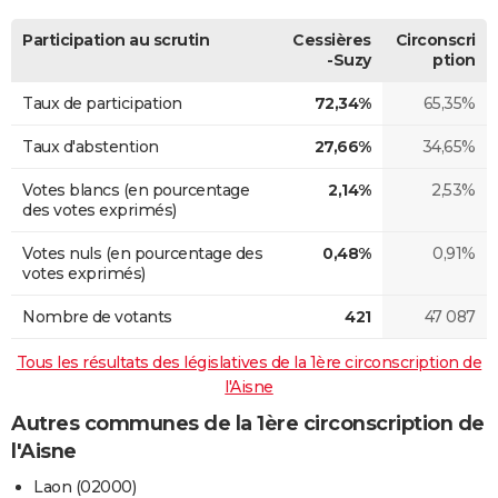
Participation au scrutin
Cessières
Circonscri
-Suzy
ption
Taux de participation
72,34%
65,35%
Taux d'abstention
27,66%
34,65%
Votes blancs (en pourcentage
2,14%
2,53%
des votes exprimés)
Votes nuls (en pourcentage des
0,48%
0,91%
votes exprimés)
Nombre de votants
421
47 087
Tous les résultats des législatives de la 1ère circonscription de
l'Aisne
Autres communes de la 1ère circonscription de
l'Aisne
Laon (02000)