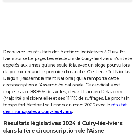
City break
Voyage de noces
Climat
Destinations
Voyage nature
Forum
+
PHOTO
GUIDES D'ACHAT
BONS PLANS
CARTE DE VOEUX
Découvrez les résultats des élections législatives à Cuiry-lès-
Carte Bonne année
Carte Pâques
Carte de Noël
Carte Saint-Valentin
Carte d'anniversaire
DICTIONNAIRE
Iviers sur cette page. Les électeurs de Cuiry-lès-Iviers n'ont été
appelés aux urnes qu'une seule fois, avec un siège pourvu lors
Biographies
Expressions
Dictionnaire
Citations
Proverbes
PROGRAMME TV
du premier round, le premier dimanche. C'est en effet Nicolas
Dragon (Rassemblement National) qui a remporté cette
COPAINS D'AVANT
circonscription à l'Assemblée nationale. Ce candidat s’est
imposé avec 88.89% des votes, devant Damien Delavenne
Se connecter
Collèges
Universités
Service militaire
S'inscrire
Lycées
Primaires
Entreprises
Avis de recherche
AVIS DE DÉCÈS
(Majorité présidentielle) et ses 11.11% de suffrages. Le prochain
temps fort électoral se tiendra en mars 2026 avec le
résultat
FORUM
des municipales à Cuiry-lès-Iviers
.
Lifestyle
Sport
Television
Cinema
Bricolage
Culture
Auto
Voyage
Résultats législatives 2024 à Cuiry-lès-Iviers
dans la 1ère circonscription de l'Aisne