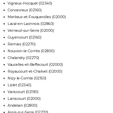
Vigneux-Hocquet (02340)
Concevreux (02160)
Merlieux-et-Fouquerolles (02000)
Laval-en-Laonnois (02860)
Verneuil-sur-Serre (02000)
Guyencourt (02160)
Remies (02270)
Nouvion-le-Comte (02800)
Chalandry (02270)
Vaucelles-et-Beffecourt (02000)
Royaucourt-et-Chailvet (02000)
Nizy-le-Comte (02150)
Lislet (02340)
Variscourt (02190)
Laniscourt (02000)
Andelain (02800)
Assis-sur-Serre (02270)