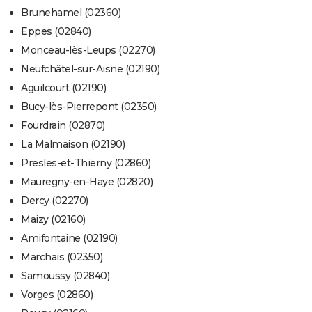
Brunehamel (02360)
Eppes (02840)
Monceau-lès-Leups (02270)
Neufchâtel-sur-Aisne (02190)
Aguilcourt (02190)
Bucy-lès-Pierrepont (02350)
Fourdrain (02870)
La Malmaison (02190)
Presles-et-Thierny (02860)
Mauregny-en-Haye (02820)
Dercy (02270)
Maizy (02160)
Amifontaine (02190)
Marchais (02350)
Samoussy (02840)
Vorges (02860)