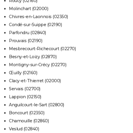
Roucy (02160)
Molinchart (02000)
Chivres-en-Laonnois (02350)
Condé-sur-Suippe (02190)
Parfondru (02840)
Prouvais (02190)
Mesbrecourt-Richecourt (02270)
Besny-et-Loizy (02870)
Montigny-sur-Crécy (02270)
Œuilly (02160)
Clacy-et-Thierret (02000)
Servais (02700)
Lappion (02150)
Anguilcourt-le-Sart (02800)
Boncourt (02350)
Chamouille (02860)
Veslud (02840)