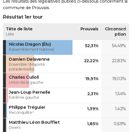
Les résultats des législatives publiés ci-dessous concernent la
commune de Prouvais.
Résultat 1er tour
Tête de liste
Prouvais
Circonscri
Liste
ption
Nicolas Dragon (Élu)
52,31%
54,49%
Rassemblement National
Damien Delavenne
22,22%
22,83%
Ensemble ! (Majorité
présidentielle)
Charles Culioli
19,91%
19,03%
Union de la gauche
Jean-Loup Pernelle
2,31%
1,54%
Extrême gauche
Philippe Tréguier
1,39%
1,42%
Reconquête !
Matthieu Léon Boufflet
1,85%
0,69%
Divers