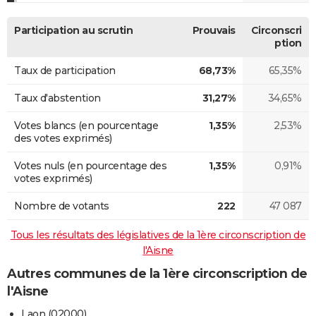
Participation au scrutin
Prouvais
Circonscri
ption
Taux de participation
68,73%
65,35%
Taux d'abstention
31,27%
34,65%
Votes blancs (en pourcentage
1,35%
2,53%
des votes exprimés)
Votes nuls (en pourcentage des
1,35%
0,91%
votes exprimés)
Nombre de votants
222
47 087
Tous les résultats des législatives de la 1ère circonscription de
l'Aisne
Autres communes de la 1ère circonscription de
l'Aisne
Laon (02000)