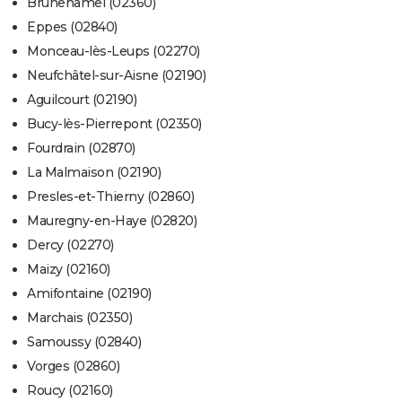
Brunehamel (02360)
Eppes (02840)
Monceau-lès-Leups (02270)
Neufchâtel-sur-Aisne (02190)
Aguilcourt (02190)
Bucy-lès-Pierrepont (02350)
Fourdrain (02870)
La Malmaison (02190)
Presles-et-Thierny (02860)
Mauregny-en-Haye (02820)
Dercy (02270)
Maizy (02160)
Amifontaine (02190)
Marchais (02350)
Samoussy (02840)
Vorges (02860)
Roucy (02160)