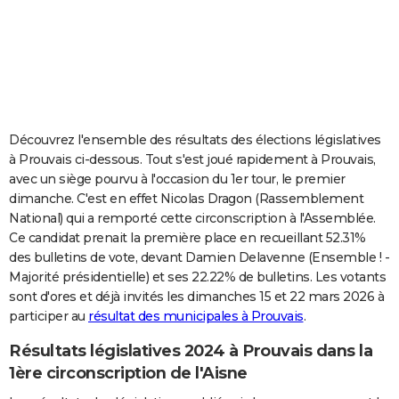
City break
Voyage de noces
Climat
Destinations
Voyage nature
Forum
+
PHOTO
GUIDES D'ACHAT
BONS PLANS
CARTE DE VOEUX
Découvrez l'ensemble des résultats des élections législatives
à Prouvais ci-dessous. Tout s'est joué rapidement à Prouvais,
Carte Bonne année
Carte Pâques
Carte de Noël
Carte Saint-Valentin
Carte d'anniversaire
DICTIONNAIRE
avec un siège pourvu à l'occasion du 1er tour, le premier
dimanche. C'est en effet Nicolas Dragon (Rassemblement
Biographies
Expressions
Dictionnaire
Citations
Proverbes
PROGRAMME TV
National) qui a remporté cette circonscription à l'Assemblée.
Ce candidat prenait la première place en recueillant 52.31%
COPAINS D'AVANT
des bulletins de vote, devant Damien Delavenne (Ensemble ! -
Se connecter
Collèges
Universités
Service militaire
S'inscrire
Lycées
Primaires
Entreprises
Avis de recherche
AVIS DE DÉCÈS
Majorité présidentielle) et ses 22.22% de bulletins. Les votants
sont d'ores et déjà invités les dimanches 15 et 22 mars 2026 à
FORUM
participer au
résultat des municipales à Prouvais
.
Lifestyle
Sport
Television
Cinema
Bricolage
Culture
Auto
Voyage
Résultats législatives 2024 à Prouvais dans la
1ère circonscription de l'Aisne