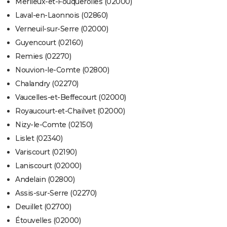
Merlieux-et-Fouquerolles (02000)
Laval-en-Laonnois (02860)
Verneuil-sur-Serre (02000)
Guyencourt (02160)
Remies (02270)
Nouvion-le-Comte (02800)
Chalandry (02270)
Vaucelles-et-Beffecourt (02000)
Royaucourt-et-Chailvet (02000)
Nizy-le-Comte (02150)
Lislet (02340)
Variscourt (02190)
Laniscourt (02000)
Andelain (02800)
Assis-sur-Serre (02270)
Deuillet (02700)
Étouvelles (02000)