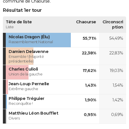
commune de Chaourse.
Résultat 1er tour
Tête de liste
Chaourse
Circonscri
Liste
ption
Nicolas Dragon (Élu)
55,71%
54,49%
Rassemblement National
Damien Delavenne
22,38%
22,83%
Ensemble ! (Majorité
présidentielle)
Charles Culioli
17,62%
19,03%
Union de la gauche
Jean-Loup Pernelle
1,43%
1,54%
Extrême gauche
Philippe Tréguier
1,90%
1,42%
Reconquête !
Matthieu Léon Boufflet
0,95%
0,69%
Divers