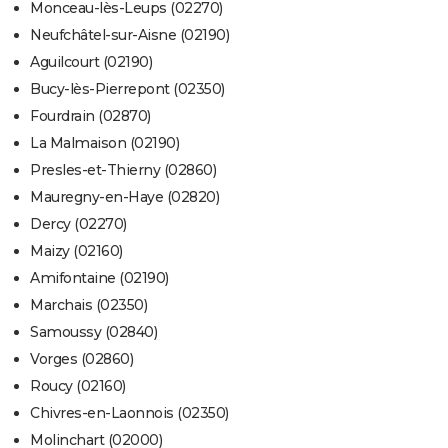
Monceau-lès-Leups (02270)
Neufchâtel-sur-Aisne (02190)
Aguilcourt (02190)
Bucy-lès-Pierrepont (02350)
Fourdrain (02870)
La Malmaison (02190)
Presles-et-Thierny (02860)
Mauregny-en-Haye (02820)
Dercy (02270)
Maizy (02160)
Amifontaine (02190)
Marchais (02350)
Samoussy (02840)
Vorges (02860)
Roucy (02160)
Chivres-en-Laonnois (02350)
Molinchart (02000)