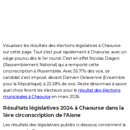
City break
Voyage de noces
Climat
Destinations
Voyage nature
Forum
+
PHOTO
GUIDES D'ACHAT
BONS PLANS
CARTE DE VOEUX
Visualisez les résultats des élections législatives à Chaourse
sur cette page. Tout s'est joué rapidement à Chaourse, avec un
Carte Bonne année
Carte Pâques
Carte de Noël
Carte Saint-Valentin
Carte d'anniversaire
DICTIONNAIRE
siège pourvu dès le 1er round. C'est en effet Nicolas Dragon
(Rassemblement National) qui a remporté cette
Biographies
Expressions
Dictionnaire
Citations
Proverbes
PROGRAMME TV
circonscription à l'Assemblée. Avec 55.71% des voix, ce
candidat s’est imposé, devant Damien Delavenne (Ensemble
COPAINS D'AVANT
pour la République), à 22.38% de voix. Reste désormais à savoir
Se connecter
Collèges
Universités
Service militaire
S'inscrire
Lycées
Primaires
Entreprises
Avis de recherche
AVIS DE DÉCÈS
quel choix feront les électeurs pour le
résultat des élections
municipales à Chaourse
en mars 2026.
FORUM
Résultats législatives 2024 à Chaourse dans la
Lifestyle
Sport
Television
Cinema
Bricolage
Culture
Auto
Voyage
1ère circonscription de l'Aisne
Les résultats des législatives publiés ci-dessous concernent la