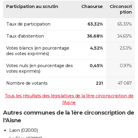
Participation au scrutin
Chaourse
Circonscri
ption
Taux de participation
63,32%
65,35%
Taux d'abstention
36,68%
34,65%
Votes blancs (en pourcentage
4,52%
2,53%
des votes exprimés)
Votes nuls (en pourcentage des
0,45%
0,91%
votes exprimés)
Nombre de votants
221
47 087
Tous les résultats des législatives de la 1ère circonscription de
l'Aisne
Autres communes de la 1ère circonscription de
l'Aisne
Laon (02000)