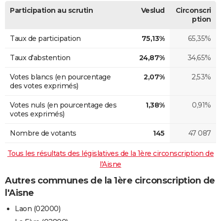
Participation au scrutin
Veslud
Circonscri
ption
Taux de participation
75,13%
65,35%
Taux d'abstention
24,87%
34,65%
Votes blancs (en pourcentage
2,07%
2,53%
des votes exprimés)
Votes nuls (en pourcentage des
1,38%
0,91%
votes exprimés)
Nombre de votants
145
47 087
Tous les résultats des législatives de la 1ère circonscription de
l'Aisne
Autres communes de la 1ère circonscription de
l'Aisne
Laon (02000)