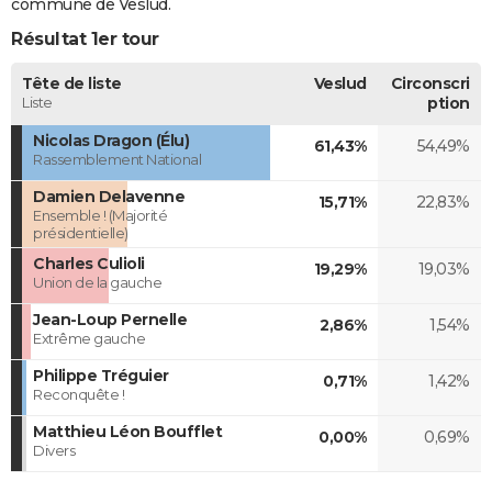
commune de Veslud.
Résultat 1er tour
Tête de liste
Veslud
Circonscri
Liste
ption
Nicolas Dragon (Élu)
61,43%
54,49%
Rassemblement National
Damien Delavenne
15,71%
22,83%
Ensemble ! (Majorité
présidentielle)
Charles Culioli
19,29%
19,03%
Union de la gauche
Jean-Loup Pernelle
2,86%
1,54%
Extrême gauche
Philippe Tréguier
0,71%
1,42%
Reconquête !
Matthieu Léon Boufflet
0,00%
0,69%
Divers