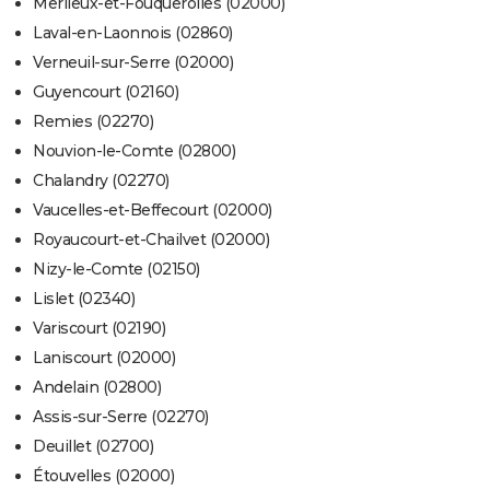
Merlieux-et-Fouquerolles (02000)
Laval-en-Laonnois (02860)
Verneuil-sur-Serre (02000)
Guyencourt (02160)
Remies (02270)
Nouvion-le-Comte (02800)
Chalandry (02270)
Vaucelles-et-Beffecourt (02000)
Royaucourt-et-Chailvet (02000)
Nizy-le-Comte (02150)
Lislet (02340)
Variscourt (02190)
Laniscourt (02000)
Andelain (02800)
Assis-sur-Serre (02270)
Deuillet (02700)
Étouvelles (02000)