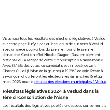
City break
Voyage de noces
Climat
Destinations
Voyage nature
Forum
+
PHOTO
GUIDES D'ACHAT
BONS PLANS
CARTE DE VOEUX
Visualisez tous les résultats des élections législatives à Veslud
sur cette page. Il n'y a pas eu beaucoup de suspens à Veslud,
Carte Bonne année
Carte Pâques
Carte de Noël
Carte Saint-Valentin
Carte d'anniversaire
DICTIONNAIRE
avec un siège pourvu lors du premier round, le premier
dimanche. C'est en effet Nicolas Dragon (Rassemblement
Biographies
Expressions
Dictionnaire
Citations
Proverbes
PROGRAMME TV
National) qui a remporté cette circonscription à l'Assemblée.
Avec 61.43% des votes, ce candidat s’est imposé, devant
COPAINS D'AVANT
Charles Culioli (Union de la gauche), à 19.29% de voix. Reste à
Se connecter
Collèges
Universités
Service militaire
S'inscrire
Lycées
Primaires
Entreprises
Avis de recherche
AVIS DE DÉCÈS
savoir quel choix feront les électeurs les dimanches 15 et 22
mars 2026 pour le
résultat des élections municipales à Veslud
.
FORUM
Résultats législatives 2024 à Veslud dans la
Lifestyle
Sport
Television
Cinema
Bricolage
Culture
Auto
Voyage
1ère circonscription de l'Aisne
Les résultats des législatives publiés ci-dessous concernent la