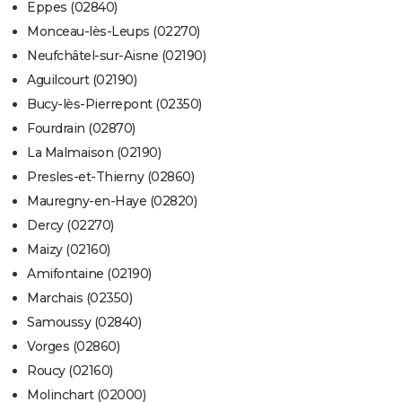
Eppes (02840)
Monceau-lès-Leups (02270)
Neufchâtel-sur-Aisne (02190)
Aguilcourt (02190)
Bucy-lès-Pierrepont (02350)
Fourdrain (02870)
La Malmaison (02190)
Presles-et-Thierny (02860)
Mauregny-en-Haye (02820)
Dercy (02270)
Maizy (02160)
Amifontaine (02190)
Marchais (02350)
Samoussy (02840)
Vorges (02860)
Roucy (02160)
Molinchart (02000)