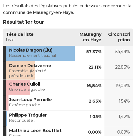
Les résultats des législatives publiés ci-dessous concernent la
commune de Mauregny-en-Haye.
Résultat 1er tour
Tête de liste
Mauregny
Circonscri
Liste
-en-Haye
ption
Nicolas Dragon (Élu)
57,37%
54,49%
Rassemblement National
Damien Delavenne
22,11%
22,83%
Ensemble ! (Majorité
présidentielle)
Charles Culioli
16,84%
19,03%
Union de la gauche
Jean-Loup Pernelle
2,63%
1,54%
Extrême gauche
Philippe Tréguier
1,05%
1,42%
Reconquête !
Matthieu Léon Boufflet
0,00%
0,69%
Divers