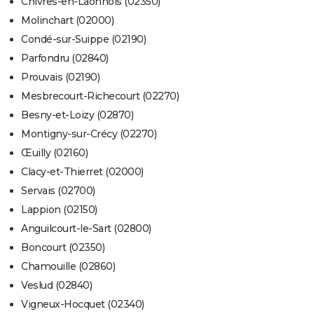
Chivres-en-Laonnois (02350)
Molinchart (02000)
Condé-sur-Suippe (02190)
Parfondru (02840)
Prouvais (02190)
Mesbrecourt-Richecourt (02270)
Besny-et-Loizy (02870)
Montigny-sur-Crécy (02270)
Œuilly (02160)
Clacy-et-Thierret (02000)
Servais (02700)
Lappion (02150)
Anguilcourt-le-Sart (02800)
Boncourt (02350)
Chamouille (02860)
Veslud (02840)
Vigneux-Hocquet (02340)