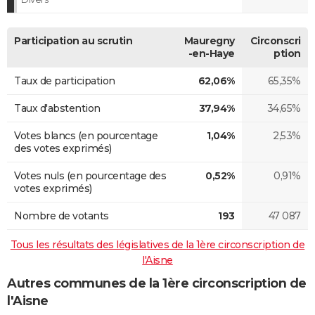
Participation au scrutin
Mauregny
Circonscri
-en-Haye
ption
Taux de participation
62,06%
65,35%
Taux d'abstention
37,94%
34,65%
Votes blancs (en pourcentage
1,04%
2,53%
des votes exprimés)
Votes nuls (en pourcentage des
0,52%
0,91%
votes exprimés)
Nombre de votants
193
47 087
Tous les résultats des législatives de la 1ère circonscription de
l'Aisne
Autres communes de la 1ère circonscription de
l'Aisne