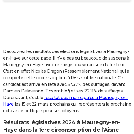
City break
Voyage de noces
Climat
Destinations
Voyage nature
Forum
+
PHOTO
GUIDES D'ACHAT
BONS PLANS
CARTE DE VOEUX
Découvrez les résultats des élections législatives à Mauregny-
Carte Bonne année
Carte Pâques
Carte de Noël
Carte Saint-Valentin
Carte d'anniversaire
DICTIONNAIRE
en-Haye sur cette page. Il n'y a pas eu beaucoup de suspens à
Mauregny-en-Haye, avec un siège pourvu au soir du 1er tour.
Biographies
Expressions
Dictionnaire
Citations
Proverbes
PROGRAMME TV
C'est en effet Nicolas Dragon (Rassemblement National) qui a
remporté cette circonscription à l'Assemblée nationale. Ce
COPAINS D'AVANT
candidat est arrivé en tête avec 57.37% des suffrages, devant
Damien Delavenne (Ensemble !) et ses 22.11% de suffrages.
Se connecter
Collèges
Universités
Service militaire
S'inscrire
Lycées
Primaires
Entreprises
Avis de recherche
AVIS DE DÉCÈS
Dorénavant, c'est le
résultat des municipales à Mauregny-en-
Haye
les 15 et 22 mars prochains qui représentera la prochaine
FORUM
échéance politique pour ses citoyens.
Lifestyle
Sport
Television
Cinema
Bricolage
Culture
Auto
Voyage
Résultats législatives 2024 à Mauregny-en-
Haye dans la 1ère circonscription de l'Aisne