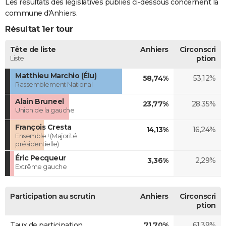
Les résultats des législatives publiés ci-dessous concernent la
commune d'Anhiers.
Résultat 1er tour
Tête de liste
Anhiers
Circonscri
Liste
ption
Matthieu Marchio (Élu)
58,74%
53,12%
Rassemblement National
Alain Bruneel
23,77%
28,35%
Union de la gauche
François Cresta
14,13%
16,24%
Ensemble ! (Majorité
présidentielle)
Éric Pecqueur
3,36%
2,29%
Extrême gauche
Participation au scrutin
Anhiers
Circonscri
ption
Taux de participation
71,70%
61,39%