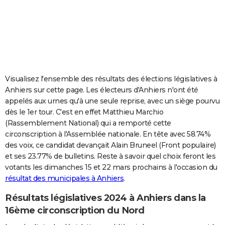
City break
Voyage de noces
Climat
Destinations
Voyage nature
Forum
+
PHOTO
GUIDES D'ACHAT
BONS PLANS
CARTE DE VOEUX
Visualisez l'ensemble des résultats des élections législatives à
Anhiers sur cette page. Les électeurs d'Anhiers n'ont été
Carte Bonne année
Carte Pâques
Carte de Noël
Carte Saint-Valentin
Carte d'anniversaire
DICTIONNAIRE
appelés aux urnes qu'à une seule reprise, avec un siège pourvu
dès le 1er tour. C'est en effet Matthieu Marchio
Biographies
Expressions
Dictionnaire
Citations
Proverbes
PROGRAMME TV
(Rassemblement National) qui a remporté cette
circonscription à l'Assemblée nationale. En tête avec 58.74%
COPAINS D'AVANT
des voix, ce candidat devançait Alain Bruneel (Front populaire)
Se connecter
Collèges
Universités
Service militaire
S'inscrire
Lycées
Primaires
Entreprises
Avis de recherche
AVIS DE DÉCÈS
et ses 23.77% de bulletins. Reste à savoir quel choix feront les
votants les dimanches 15 et 22 mars prochains à l'occasion du
FORUM
résultat des municipales à Anhiers
.
Lifestyle
Sport
Television
Cinema
Bricolage
Culture
Auto
Voyage
Résultats législatives 2024 à Anhiers dans la
16ème circonscription du Nord