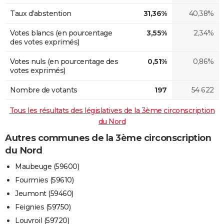
Taux d'abstention
31,36%
40,38%
Votes blancs (en pourcentage
3,55%
2,34%
des votes exprimés)
Votes nuls (en pourcentage des
0,51%
0,86%
votes exprimés)
Nombre de votants
197
54 622
Tous les résultats des législatives de la 3ème circonscription
du Nord
Autres communes de la 3ème circonscription
du Nord
Maubeuge (59600)
Fourmies (59610)
Jeumont (59460)
Feignies (59750)
Louvroil (59720)