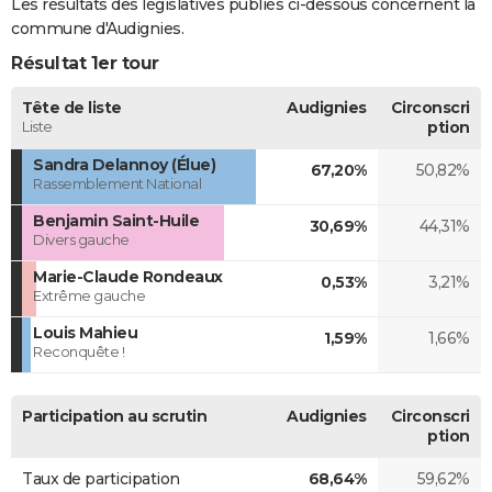
Les résultats des législatives publiés ci-dessous concernent la
commune d'Audignies.
Résultat 1er tour
Tête de liste
Audignies
Circonscri
Liste
ption
Sandra Delannoy (Élue)
67,20%
50,82%
Rassemblement National
Benjamin Saint-Huile
30,69%
44,31%
Divers gauche
Marie-Claude Rondeaux
0,53%
3,21%
Extrême gauche
Louis Mahieu
1,59%
1,66%
Reconquête !
Participation au scrutin
Audignies
Circonscri
ption
Taux de participation
68,64%
59,62%