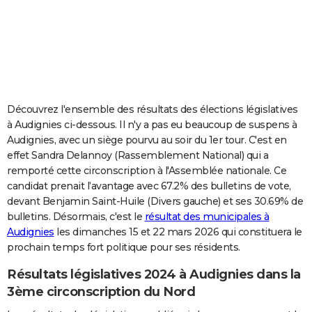
City break
Voyage de noces
Climat
Destinations
Voyage nature
Forum
+
PHOTO
GUIDES D'ACHAT
BONS PLANS
CARTE DE VOEUX
Découvrez l'ensemble des résultats des élections législatives
à Audignies ci-dessous. Il n'y a pas eu beaucoup de suspens à
Carte Bonne année
Carte Pâques
Carte de Noël
Carte Saint-Valentin
Carte d'anniversaire
DICTIONNAIRE
Audignies, avec un siège pourvu au soir du 1er tour. C'est en
effet Sandra Delannoy (Rassemblement National) qui a
Biographies
Expressions
Dictionnaire
Citations
Proverbes
PROGRAMME TV
remporté cette circonscription à l'Assemblée nationale. Ce
candidat prenait l’avantage avec 67.2% des bulletins de vote,
COPAINS D'AVANT
devant Benjamin Saint-Huile (Divers gauche) et ses 30.69% de
Se connecter
Collèges
Universités
Service militaire
S'inscrire
Lycées
Primaires
Entreprises
Avis de recherche
AVIS DE DÉCÈS
bulletins. Désormais, c'est le
résultat des municipales à
Audignies
les dimanches 15 et 22 mars 2026 qui constituera le
FORUM
prochain temps fort politique pour ses résidents.
Lifestyle
Sport
Television
Cinema
Bricolage
Culture
Auto
Voyage
Résultats législatives 2024 à Audignies dans la
3ème circonscription du Nord