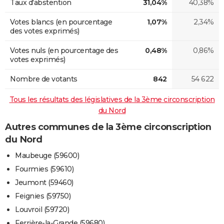
Taux d'abstention
31,04%
40,38%
Votes blancs (en pourcentage
1,07%
2,34%
des votes exprimés)
Votes nuls (en pourcentage des
0,48%
0,86%
votes exprimés)
Nombre de votants
842
54 622
Tous les résultats des législatives de la 3ème circonscription
du Nord
Autres communes de la 3ème circonscription
du Nord
Maubeuge (59600)
Fourmies (59610)
Jeumont (59460)
Feignies (59750)
Louvroil (59720)
Ferrière-la-Grande (59680)