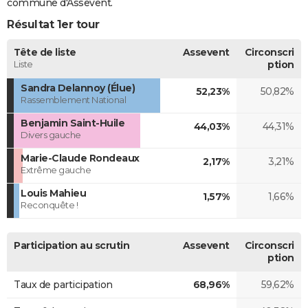
commune d'Assevent.
Résultat 1er tour
Tête de liste
Assevent
Circonscri
Liste
ption
Sandra Delannoy (Élue)
52,23%
50,82%
Rassemblement National
Benjamin Saint-Huile
44,03%
44,31%
Divers gauche
Marie-Claude Rondeaux
2,17%
3,21%
Extrême gauche
Louis Mahieu
1,57%
1,66%
Reconquête !
Participation au scrutin
Assevent
Circonscri
ption
Taux de participation
68,96%
59,62%