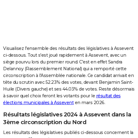
City break
Voyage de noces
Climat
Destinations
Voyage nature
Forum
+
PHOTO
GUIDES D'ACHAT
BONS PLANS
CARTE DE VOEUX
Visualisez l'ensemble des résultats des législatives à Assevent
ci-dessous. Tout s'est joué rapidement à Assevent, avec un
Carte Bonne année
Carte Pâques
Carte de Noël
Carte Saint-Valentin
Carte d'anniversaire
DICTIONNAIRE
siège pourvu lors du premier round. C'est en effet Sandra
Delannoy (Rassemblement National) qui a remporté cette
Biographies
Expressions
Dictionnaire
Citations
Proverbes
PROGRAMME TV
circonscription à l'Assemblée nationale. Ce candidat arrivait en
tête du scrutin avec 52.23% des votes, devant Benjamin Saint-
COPAINS D'AVANT
Huile (Divers gauche) et ses 44.03% de votes. Reste désormais
Se connecter
Collèges
Universités
Service militaire
S'inscrire
Lycées
Primaires
Entreprises
Avis de recherche
AVIS DE DÉCÈS
à savoir quel choix feront les votants pour le
résultat des
élections municipales à Assevent
en mars 2026.
FORUM
Résultats législatives 2024 à Assevent dans la
Lifestyle
Sport
Television
Cinema
Bricolage
Culture
Auto
Voyage
3ème circonscription du Nord
Les résultats des législatives publiés ci-dessous concernent la