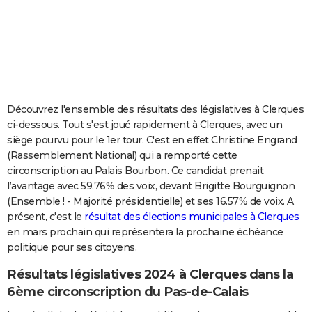
City break
Voyage de noces
Climat
Destinations
Voyage nature
Forum
+
PHOTO
GUIDES D'ACHAT
BONS PLANS
CARTE DE VOEUX
Découvrez l'ensemble des résultats des législatives à Clerques
ci-dessous. Tout s'est joué rapidement à Clerques, avec un
Carte Bonne année
Carte Pâques
Carte de Noël
Carte Saint-Valentin
Carte d'anniversaire
DICTIONNAIRE
siège pourvu pour le 1er tour. C'est en effet Christine Engrand
(Rassemblement National) qui a remporté cette
Biographies
Expressions
Dictionnaire
Citations
Proverbes
PROGRAMME TV
circonscription au Palais Bourbon. Ce candidat prenait
l’avantage avec 59.76% des voix, devant Brigitte Bourguignon
COPAINS D'AVANT
(Ensemble ! - Majorité présidentielle) et ses 16.57% de voix. A
Se connecter
Collèges
Universités
Service militaire
S'inscrire
Lycées
Primaires
Entreprises
Avis de recherche
AVIS DE DÉCÈS
présent, c'est le
résultat des élections municipales à Clerques
en mars prochain qui représentera la prochaine échéance
FORUM
politique pour ses citoyens.
Lifestyle
Sport
Television
Cinema
Bricolage
Culture
Auto
Voyage
Résultats législatives 2024 à Clerques dans la
6ème circonscription du Pas-de-Calais