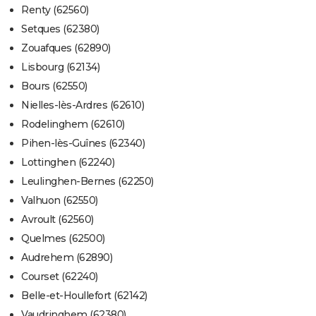
Renty (62560)
Setques (62380)
Zouafques (62890)
Lisbourg (62134)
Bours (62550)
Nielles-lès-Ardres (62610)
Rodelinghem (62610)
Pihen-lès-Guînes (62340)
Lottinghen (62240)
Leulinghen-Bernes (62250)
Valhuon (62550)
Avroult (62560)
Quelmes (62500)
Audrehem (62890)
Courset (62240)
Belle-et-Houllefort (62142)
Vaudringhem (62380)