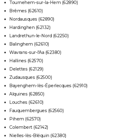
Tournehem-sur-la-Hem (62890)
Brêmes (62610)
Nordausques (62890)
Hardinghen (62132)
Landrethun-le-Nord (62250)
Balinghem (62610)
Wavrans-sur-l'Aa (62380)
Hallines (62570)
Delettes (62129)
Zudausques (62500)
Bayenghem-lès-Éperlecques (62910)
Alquines (62850)
Louches (62610)
Fauquembergues (62560)
Pihem (62570)
Colembert (62142)
Nielles-lès-Bléquin (62380)