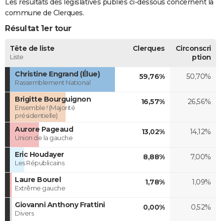
Les résultats des législatives publiés ci-dessous concernent la
commune de Clerques.
Résultat 1er tour
Tête de liste
Clerques
Circonscri
Liste
ption
Christine Engrand (Élue)
59,76%
50,70%
Rassemblement National
Brigitte Bourguignon
16,57%
26,56%
Ensemble ! (Majorité
présidentielle)
Aurore Pageaud
13,02%
14,12%
Union de la gauche
Eric Houdayer
8,88%
7,00%
Les Républicains
Laure Bourel
1,78%
1,09%
Extrême gauche
Giovanni Anthony Frattini
0,00%
0,52%
Divers