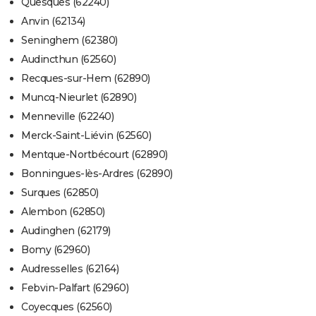
Quesques (62240)
Anvin (62134)
Seninghem (62380)
Audincthun (62560)
Recques-sur-Hem (62890)
Muncq-Nieurlet (62890)
Menneville (62240)
Merck-Saint-Liévin (62560)
Mentque-Nortbécourt (62890)
Bonningues-lès-Ardres (62890)
Surques (62850)
Alembon (62850)
Audinghen (62179)
Bomy (62960)
Audresselles (62164)
Febvin-Palfart (62960)
Coyecques (62560)