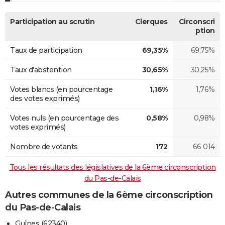
Participation au scrutin
Clerques
Circonscri
ption
Taux de participation
69,35%
69,75%
Taux d'abstention
30,65%
30,25%
Votes blancs (en pourcentage
1,16%
1,76%
des votes exprimés)
Votes nuls (en pourcentage des
0,58%
0,98%
votes exprimés)
Nombre de votants
172
66 014
Tous les résultats des législatives de la 6ème circonscription
du Pas-de-Calais
Autres communes de la 6ème circonscription
du Pas-de-Calais
Guînes (62340)