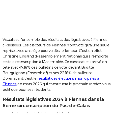
City break
Voyage de noces
Climat
Destinations
Voyage nature
Forum
+
PHOTO
GUIDES D'ACHAT
BONS PLANS
CARTE DE VOEUX
Visualisez l'ensemble des résultats des législatives à Fiennes
ci-dessous. Les électeurs de Fiennes n'ont voté qu'à une seule
Carte Bonne année
Carte Pâques
Carte de Noël
Carte Saint-Valentin
Carte d'anniversaire
DICTIONNAIRE
reprise, avec un siège pourvu dès le 1er tour. C'est en effet
Christine Engrand (Rassemblement National) qui a remporté
Biographies
Expressions
Dictionnaire
Citations
Proverbes
PROGRAMME TV
cette circonscription à l'Assemblée. Ce candidat est arrivé en
tête avec 47.18% des bulletins de vote, devant Brigitte
COPAINS D'AVANT
Bourguignon (Ensemble !) et ses 22.18% de bulletins.
Se connecter
Collèges
Universités
Service militaire
S'inscrire
Lycées
Primaires
Entreprises
Avis de recherche
AVIS DE DÉCÈS
Dorénavant, c'est le
résultat des élections municipales à
Fiennes
en mars 2026 qui constituera le prochain rendez-vous
FORUM
politique pour ses résidents.
Lifestyle
Sport
Television
Cinema
Bricolage
Culture
Auto
Voyage
Résultats législatives 2024 à Fiennes dans la
6ème circonscription du Pas-de-Calais