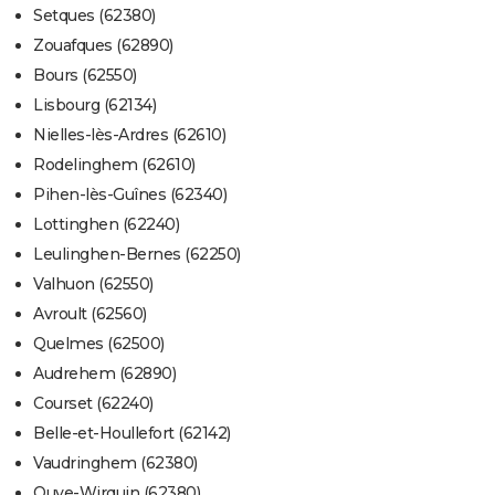
Setques (62380)
Zouafques (62890)
Bours (62550)
Lisbourg (62134)
Nielles-lès-Ardres (62610)
Rodelinghem (62610)
Pihen-lès-Guînes (62340)
Lottinghen (62240)
Leulinghen-Bernes (62250)
Valhuon (62550)
Avroult (62560)
Quelmes (62500)
Audrehem (62890)
Courset (62240)
Belle-et-Houllefort (62142)
Vaudringhem (62380)
Ouve-Wirquin (62380)