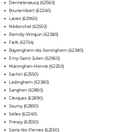
Dennebrœucq (62560)
Brunembert (62240)
Laires (62960)
Nédonchel (62550)
Remilly-Wirquin (62380)
Fiefs (62134)
Bayenghem-lès-Seninghem (62380)
Erny-Saint-Julien (62960)
Maninghen-Henne (62250)
Sachin (62550)
Ledinghem (62380)
Sanghen (62850)
Clerques (62890)
Journy (62850)
Selles (62240)
Pressy (62550)
Sains-lès-Pernes (62550)