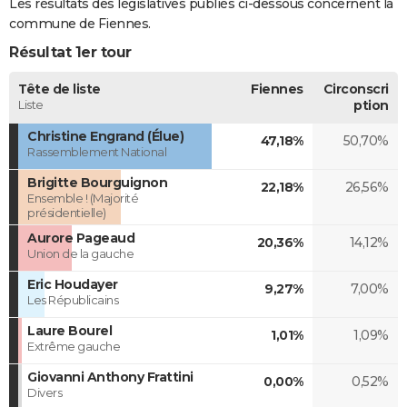
Les résultats des législatives publiés ci-dessous concernent la
commune de Fiennes.
Résultat 1er tour
Tête de liste
Fiennes
Circonscri
Liste
ption
Christine Engrand (Élue)
47,18%
50,70%
Rassemblement National
Brigitte Bourguignon
22,18%
26,56%
Ensemble ! (Majorité
présidentielle)
Aurore Pageaud
20,36%
14,12%
Union de la gauche
Eric Houdayer
9,27%
7,00%
Les Républicains
Laure Bourel
1,01%
1,09%
Extrême gauche
Giovanni Anthony Frattini
0,00%
0,52%
Divers