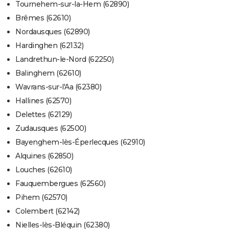
Tournehem-sur-la-Hem (62890)
Brêmes (62610)
Nordausques (62890)
Hardinghen (62132)
Landrethun-le-Nord (62250)
Balinghem (62610)
Wavrans-sur-l'Aa (62380)
Hallines (62570)
Delettes (62129)
Zudausques (62500)
Bayenghem-lès-Éperlecques (62910)
Alquines (62850)
Louches (62610)
Fauquembergues (62560)
Pihem (62570)
Colembert (62142)
Nielles-lès-Bléquin (62380)