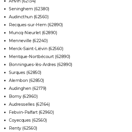
Anvin (62134)
Seninghem (62380)
Audincthun (62560)
Recques-sur-Hem (62890)
Muncq-Nieurlet (62890)
Menneville (62240)
Merck-Saint-Liévin (62560)
Mentque-Nortbécourt (62890)
Bonningues-lès-Ardres (62890)
Surques (62850)
Alembon (62850)
Audinghen (62179)
Bomy (62960)
Audresselles (62164)
Febvin-Palfart (62960)
Coyecques (62560)
Renty (62560)