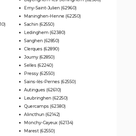
Erny-Saint-Julien (62960)
Maninghen-Henne (62250)
10)
Sachin (62550)
Ledinghem (62380)
Sanghen (62850)
Clerques (62890)
Journy (62850)
Selles (62240)
Pressy (62550)
Sains-lès-Pernes (62550)
Autingues (62610)
Leubringhen (62250)
Quercamps (62380)
Alincthun (62142)
Monchy-Cayeux (62134)
Marest (62550)