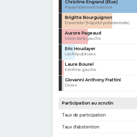
Christine Engrand (Élue)
Rassemblement National
Brigitte Bourguignon
Ensemble ! (Majorité présidentielle)
Aurore Pageaud
Union de la gauche
Eric Houdayer
Les Républicains
Laure Bourel
Extrême gauche
Giovanni Anthony Frattini
Divers
Participation au scrutin
Taux de participation
Taux d'abstention