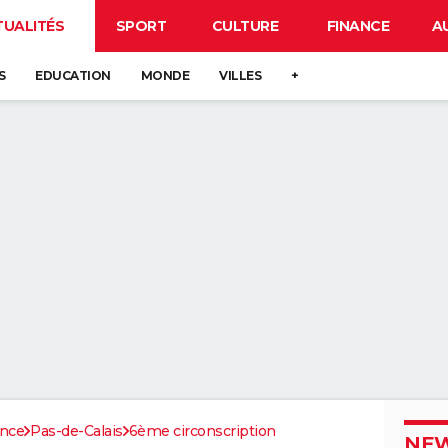
TUALITÉS
SPORT
CULTURE
FINANCE
A
S
EDUCATION
MONDE
VILLES
+
ance
Pas-de-Calais
6ème circonscription
NEW