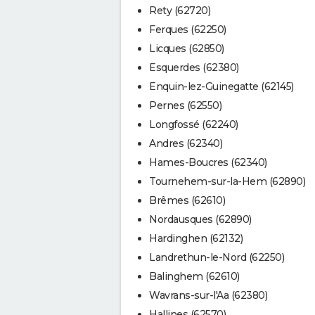
Rety (62720)
Ferques (62250)
Licques (62850)
Esquerdes (62380)
Enquin-lez-Guinegatte (62145)
Pernes (62550)
Longfossé (62240)
Andres (62340)
Hames-Boucres (62340)
Tournehem-sur-la-Hem (62890)
Brêmes (62610)
Nordausques (62890)
Hardinghen (62132)
Landrethun-le-Nord (62250)
Balinghem (62610)
Wavrans-sur-l'Aa (62380)
Hallines (62570)