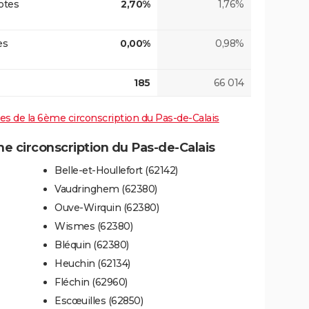
otes
2,70%
1,76%
es
0,00%
0,98%
185
66 014
ives de la 6ème circonscription du Pas-de-Calais
 circonscription du Pas-de-Calais
Belle-et-Houllefort (62142)
Vaudringhem (62380)
Ouve-Wirquin (62380)
Wismes (62380)
Bléquin (62380)
Heuchin (62134)
Fléchin (62960)
Escœuilles (62850)