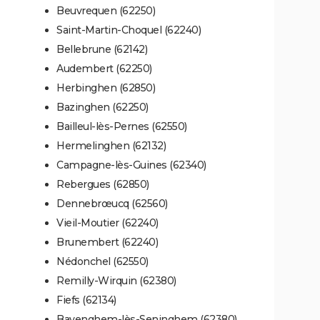
Beuvrequen (62250)
Saint-Martin-Choquel (62240)
Bellebrune (62142)
Audembert (62250)
Herbinghen (62850)
Bazinghen (62250)
Bailleul-lès-Pernes (62550)
Hermelinghen (62132)
Campagne-lès-Guines (62340)
Rebergues (62850)
Dennebrœucq (62560)
Vieil-Moutier (62240)
Brunembert (62240)
Nédonchel (62550)
Remilly-Wirquin (62380)
Fiefs (62134)
Bayenghem-lès-Seninghem (62380)