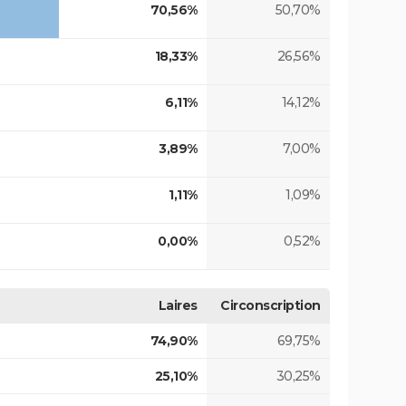
70,56%
50,70%
18,33%
26,56%
6,11%
14,12%
3,89%
7,00%
1,11%
1,09%
0,00%
0,52%
Laires
Circonscription
74,90%
69,75%
25,10%
30,25%