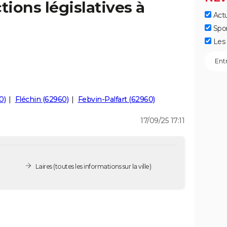
tions législatives à
Actu
Spo
Les 
0)
Fléchin (62960)
Febvin-Palfart (62960)
17/09/25 17:11
Laires
(toutes les informations sur la ville)