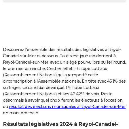
City break
Voyage de noces
Climat
Destinations
Voyage nature
Forum
+
PHOTO
GUIDES D'ACHAT
BONS PLANS
CARTE DE VOEUX
Découvrez l'ensemble des résultats des législatives à Rayol-
Carte Bonne année
Carte Pâques
Carte de Noël
Carte Saint-Valentin
Carte d'anniversaire
DICTIONNAIRE
Canadel-sur-Mer ci-dessous. Tout s'est joué rapidement à
Rayol-Canadel-sur-Mer, avec un siège pourvu lors du 1er round,
Biographies
Expressions
Dictionnaire
Citations
Proverbes
PROGRAMME TV
le premier dimanche. C'est en effet Philippe Lottiaux
(Rassemblement National) qui a remporté cette
COPAINS D'AVANT
circonscription à l'Assemblée nationale. En tête avec 45.1% des
suffrages, ce candidat devançait Philippe Lottiaux
Se connecter
Collèges
Universités
Service militaire
S'inscrire
Lycées
Primaires
Entreprises
Avis de recherche
AVIS DE DÉCÈS
(Rassemblement National) et ses 42.42% de voix. Reste
désormais à savoir quel choix feront les électeurs à l'occasion
FORUM
du
résultat des élections municipales à Rayol-Canadel-sur-Mer
Lifestyle
Sport
Television
Cinema
Bricolage
Culture
Auto
Voyage
en mars prochain.
Résultats législatives 2024 à Rayol-Canadel-