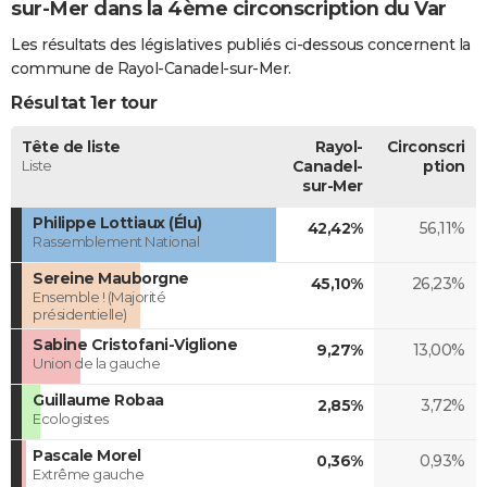
sur-Mer dans la 4ème circonscription du Var
Les résultats des législatives publiés ci-dessous concernent la
commune de Rayol-Canadel-sur-Mer.
Résultat 1er tour
Tête de liste
Rayol-
Circonscri
Liste
Canadel-
ption
sur-Mer
Philippe Lottiaux (Élu)
42,42%
56,11%
Rassemblement National
Sereine Mauborgne
45,10%
26,23%
Ensemble ! (Majorité
présidentielle)
Sabine Cristofani-Viglione
9,27%
13,00%
Union de la gauche
Guillaume Robaa
2,85%
3,72%
Ecologistes
Pascale Morel
0,36%
0,93%
Extrême gauche