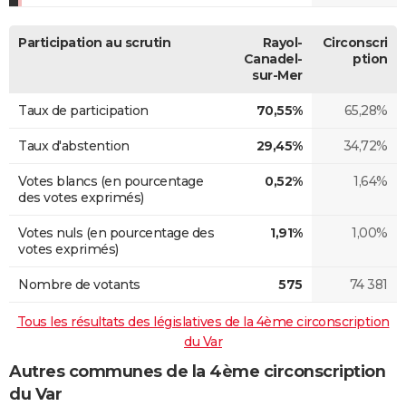
Participation au scrutin
Rayol-
Circonscri
Canadel-
ption
sur-Mer
Taux de participation
70,55%
65,28%
Taux d'abstention
29,45%
34,72%
Votes blancs (en pourcentage
0,52%
1,64%
des votes exprimés)
Votes nuls (en pourcentage des
1,91%
1,00%
votes exprimés)
Nombre de votants
575
74 381
Tous les résultats des législatives de la 4ème circonscription
du Var
Autres communes de la 4ème circonscription
du Var