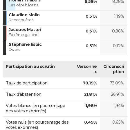
6,58%
8,28%
Les Républicains
Claudine Molin
0,51%
1,19%
Reconquête !
Jacques Mattei
0,51%
0,86%
Extrême gauche
Stéphane Espic
0,51%
0,12%
Divers
Participation au scrutin
Versonne
Circonscri
x
ption
Taux de participation
78,19%
73,09%
Taux d'abstention
21,81%
26,91%
Votes blancs (en pourcentage
1,98%
1,94%
des votes exprimés)
Votes nuls (en pourcentage des
0,49%
0,65%
votes exprimés)