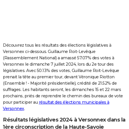
City break
Voyage de noces
Climat
Destinations
Voyage nature
Forum
+
PHOTO
GUIDES D'ACHAT
BONS PLANS
CARTE DE VOEUX
Découvrez tous les résultats des élections législatives à
Versonnex ci-dessous. Guillaume Roit-Levêque
Carte Bonne année
Carte Pâques
Carte de Noël
Carte Saint-Valentin
Carte d'anniversaire
DICTIONNAIRE
(Rassemblement National) a amassé 57.07% des votes à
Versonnex le dimanche 7 juillet 2024, lors du 2e tour des
Biographies
Expressions
Dictionnaire
Citations
Proverbes
PROGRAMME TV
législatives. Avec 50.13% des votes, Guillaume Roit-Levêque
prenait la tête au premier tour, devant Véronique Riotton
COPAINS D'AVANT
(Ensemble ! - Majorité présidentielle), crédité de 21.52% de
Se connecter
Collèges
Universités
Service militaire
S'inscrire
Lycées
Primaires
Entreprises
Avis de recherche
AVIS DE DÉCÈS
suffrages. Les habitants seront, les dimanches 15 et 22 mars
prochains, priés de reprendre le chemin des bureaux de vote
FORUM
pour participer au
résultat des élections municipales à
Versonnex
.
Lifestyle
Sport
Television
Cinema
Bricolage
Culture
Auto
Voyage
Résultats législatives 2024 à Versonnex dans la
1ère circonscription de la Haute-Savoie