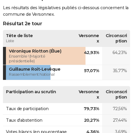
Les résultats des législatives publiés ci-dessous concernent la
commune de Versonnex.
Résultat 2e tour
Tête de liste
Versonne
Circonscri
Liste
x
ption
Véronique Riotton (Élue)
42,93%
64,23%
Ensemble ! (Majorité
présidentielle)
Guillaume Roit-Levêque
57,07%
35,77%
Rassemblement National
Participation au scrutin
Versonne
Circonscri
x
ption
Taux de participation
79,73%
72,56%
Taux d'abstention
20,27%
27,44%
Votes blancs (en pourcentage
4,36%
3,69%