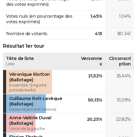
des votes exprimés)
Votes nuls (en pourcentage des
1,45%
1,04%
votes exprimés)
Nombre de votants
413
80 341
Résultat 1er tour
Tête de liste
Versonne
Circonscri
Liste
x
ption
Véronique Riotton
21,52%
35,64%
(Ballotage)
Ensemble ! (Majorité
présidentielle)
Guillaume Roit-Levêque
50,13%
31,09%
(Ballotage)
Rassemblement National
Anne-Valérie Duval
20,25%
22,82%
(Ballotage)
Union de la gauche
Florian Thabuis