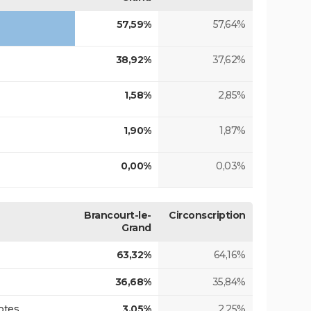
57,59%
57,64%
38,92%
37,62%
1,58%
2,85%
1,90%
1,87%
0,00%
0,03%
Brancourt-le-
Circonscription
Grand
63,32%
64,16%
36,68%
35,84%
otes
3,05%
2,25%