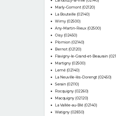
Landouzy-la-Ville (02140)
Marly-Gomont (02120)
La Bouteille (02140)
Wimy (02500)
Any-Martin-Rieux (02500)
Oisy (02450)
Plomion (02140)
Bernot (02120)
Flavigny-le-Grand-et-Beaurain (02
Martigny (02500)
Lemé (02140)
La Neuville-lès-Dorengt (02450)
Serain (02110)
Rocquigny (02260)
Macquigny (02120)
La Vallée-au-Blé (02140)
Watigny (02830)