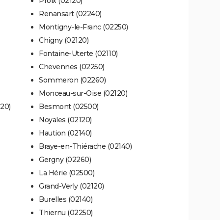
Proix (02120)
Renansart (02240)
Montigny-le-Franc (02250)
Chigny (02120)
Fontaine-Uterte (02110)
Chevennes (02250)
Sommeron (02260)
Monceau-sur-Oise (02120)
120)
Besmont (02500)
Noyales (02120)
Haution (02140)
Braye-en-Thiérache (02140)
Gergny (02260)
La Hérie (02500)
Grand-Verly (02120)
Burelles (02140)
Thiernu (02250)