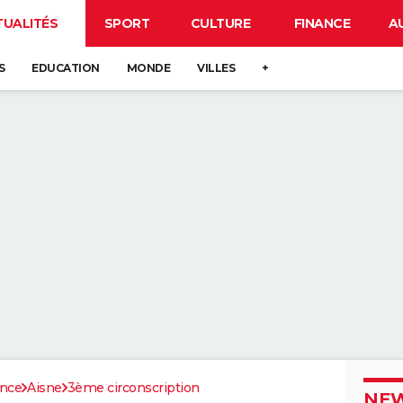
TUALITÉS
SPORT
CULTURE
FINANCE
A
S
EDUCATION
MONDE
VILLES
+
ance
Aisne
3ème circonscription
NEW