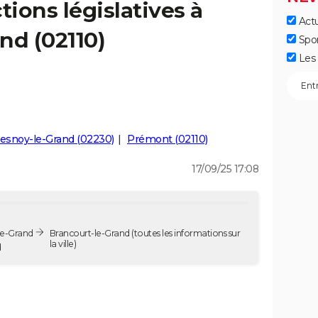
tions législatives à
Actu
nd (02110)
Spo
Les 
resnoy-le-Grand (02230)
Prémont (02110)
17/09/25 17:08
-le-Grand
Brancourt-le-Grand
(toutes les informations sur
la ville)
d