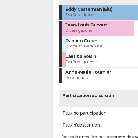
Eddy Casterman (Élu)
Extrême droite
Jean-Louis Bricout
Divers gauche
Damien Créon
Droite souverainiste
Laetitia Voisin
Extrême gauche
Anne-Marie Fournier
Reconquête !
Participation au scrutin
Taux de participation
Taux d'abstention
Votes blancs (en pourcentage des v