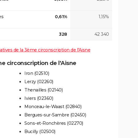
es
0,61%
1,15%
328
42 340
latives de la 3ème circonscription de l'Aisne
 circonscription de l'Aisne
Iron (02510)
Lerzy (02260)
Thenailles (02140)
Iviers (02360)
Monceau-le-Waast (02840)
Bergues-sur-Sambre (02450)
Sons-et-Ronchères (02270)
Bucilly (02500)