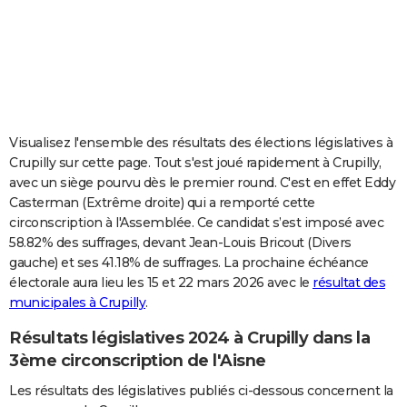
City break
Voyage de noces
Climat
Destinations
Voyage nature
Forum
+
PHOTO
GUIDES D'ACHAT
BONS PLANS
CARTE DE VOEUX
Visualisez l'ensemble des résultats des élections législatives à
Crupilly sur cette page. Tout s'est joué rapidement à Crupilly,
Carte Bonne année
Carte Pâques
Carte de Noël
Carte Saint-Valentin
Carte d'anniversaire
DICTIONNAIRE
avec un siège pourvu dès le premier round. C'est en effet Eddy
Casterman (Extrême droite) qui a remporté cette
Biographies
Expressions
Dictionnaire
Citations
Proverbes
PROGRAMME TV
circonscription à l'Assemblée. Ce candidat s’est imposé avec
58.82% des suffrages, devant Jean-Louis Bricout (Divers
COPAINS D'AVANT
gauche) et ses 41.18% de suffrages. La prochaine échéance
Se connecter
Collèges
Universités
Service militaire
S'inscrire
Lycées
Primaires
Entreprises
Avis de recherche
AVIS DE DÉCÈS
électorale aura lieu les 15 et 22 mars 2026 avec le
résultat des
municipales à Crupilly
.
FORUM
Résultats législatives 2024 à Crupilly dans la
Lifestyle
Sport
Television
Cinema
Bricolage
Culture
Auto
Voyage
3ème circonscription de l'Aisne
Les résultats des législatives publiés ci-dessous concernent la