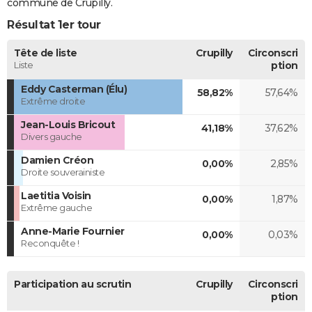
commune de Crupilly.
Résultat 1er tour
Tête de liste
Crupilly
Circonscri
Liste
ption
Eddy Casterman (Élu)
58,82%
57,64%
Extrême droite
Jean-Louis Bricout
41,18%
37,62%
Divers gauche
Damien Créon
0,00%
2,85%
Droite souverainiste
Laetitia Voisin
0,00%
1,87%
Extrême gauche
Anne-Marie Fournier
0,00%
0,03%
Reconquête !
Participation au scrutin
Crupilly
Circonscri
ption