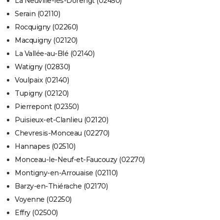
La Neuville-lès-Dorengt (02450)
Serain (02110)
Rocquigny (02260)
Macquigny (02120)
La Vallée-au-Blé (02140)
Watigny (02830)
Voulpaix (02140)
Tupigny (02120)
Pierrepont (02350)
Puisieux-et-Clanlieu (02120)
Chevresis-Monceau (02270)
Hannapes (02510)
Monceau-le-Neuf-et-Faucouzy (02270)
Montigny-en-Arrouaise (02110)
Barzy-en-Thiérache (02170)
Voyenne (02250)
Effry (02500)