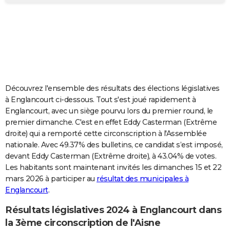
City break
Voyage de noces
Climat
Destinations
Voyage nature
Forum
+
PHOTO
GUIDES D'ACHAT
BONS PLANS
CARTE DE VOEUX
Découvrez l'ensemble des résultats des élections législatives
Carte Bonne année
Carte Pâques
Carte de Noël
Carte Saint-Valentin
Carte d'anniversaire
DICTIONNAIRE
à Englancourt ci-dessous. Tout s'est joué rapidement à
Englancourt, avec un siège pourvu lors du premier round, le
Biographies
Expressions
Dictionnaire
Citations
Proverbes
PROGRAMME TV
premier dimanche. C'est en effet Eddy Casterman (Extrême
droite) qui a remporté cette circonscription à l'Assemblée
COPAINS D'AVANT
nationale. Avec 49.37% des bulletins, ce candidat s’est imposé,
devant Eddy Casterman (Extrême droite), à 43.04% de votes.
Se connecter
Collèges
Universités
Service militaire
S'inscrire
Lycées
Primaires
Entreprises
Avis de recherche
AVIS DE DÉCÈS
Les habitants sont maintenant invités les dimanches 15 et 22
mars 2026 à participer au
résultat des municipales à
FORUM
Englancourt
.
Lifestyle
Sport
Television
Cinema
Bricolage
Culture
Auto
Voyage
Résultats législatives 2024 à Englancourt dans
la 3ème circonscription de l'Aisne