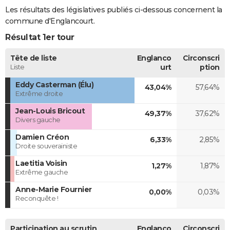
Les résultats des législatives publiés ci-dessous concernent la
commune d'Englancourt.
Résultat 1er tour
Tête de liste
Englanco
Circonscri
Liste
urt
ption
Eddy Casterman (Élu)
43,04%
57,64%
Extrême droite
Jean-Louis Bricout
49,37%
37,62%
Divers gauche
Damien Créon
6,33%
2,85%
Droite souverainiste
Laetitia Voisin
1,27%
1,87%
Extrême gauche
Anne-Marie Fournier
0,00%
0,03%
Reconquête !
Participation au scrutin
Englanco
Circonscri