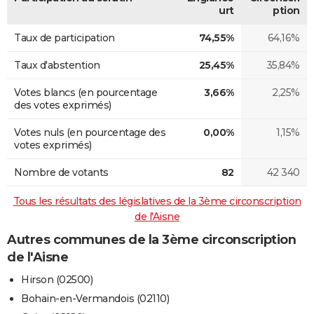
urt
ption
Taux de participation
74,55%
64,16%
Taux d'abstention
25,45%
35,84%
Votes blancs (en pourcentage
3,66%
2,25%
des votes exprimés)
Votes nuls (en pourcentage des
0,00%
1,15%
votes exprimés)
Nombre de votants
82
42 340
Tous les résultats des législatives de la 3ème circonscription
de l'Aisne
Autres communes de la 3ème circonscription
de l'Aisne
Hirson (02500)
Bohain-en-Vermandois (02110)