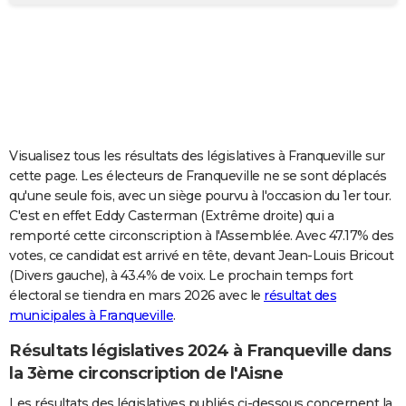
City break
Voyage de noces
Climat
Destinations
Voyage nature
Forum
+
PHOTO
GUIDES D'ACHAT
BONS PLANS
CARTE DE VOEUX
Visualisez tous les résultats des législatives à Franqueville sur
Carte Bonne année
Carte Pâques
Carte de Noël
Carte Saint-Valentin
Carte d'anniversaire
DICTIONNAIRE
cette page. Les électeurs de Franqueville ne se sont déplacés
qu'une seule fois, avec un siège pourvu à l'occasion du 1er tour.
Biographies
Expressions
Dictionnaire
Citations
Proverbes
PROGRAMME TV
C'est en effet Eddy Casterman (Extrême droite) qui a
remporté cette circonscription à l'Assemblée. Avec 47.17% des
COPAINS D'AVANT
votes, ce candidat est arrivé en tête, devant Jean-Louis Bricout
(Divers gauche), à 43.4% de voix. Le prochain temps fort
Se connecter
Collèges
Universités
Service militaire
S'inscrire
Lycées
Primaires
Entreprises
Avis de recherche
AVIS DE DÉCÈS
électoral se tiendra en mars 2026 avec le
résultat des
municipales à Franqueville
.
FORUM
Lifestyle
Sport
Television
Cinema
Bricolage
Culture
Auto
Voyage
Résultats législatives 2024 à Franqueville dans
la 3ème circonscription de l'Aisne
Les résultats des législatives publiés ci-dessous concernent la