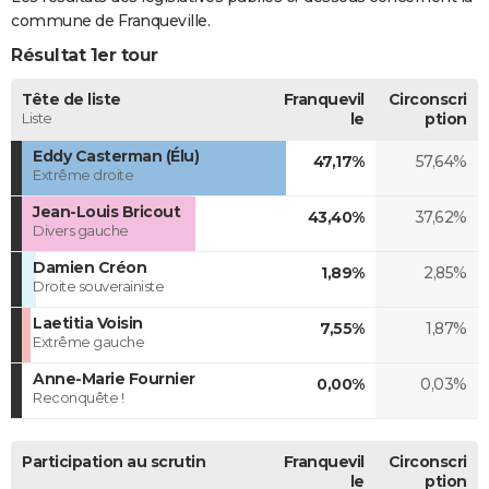
commune de Franqueville.
Résultat 1er tour
Tête de liste
Franquevil
Circonscri
Liste
le
ption
Eddy Casterman (Élu)
47,17%
57,64%
Extrême droite
Jean-Louis Bricout
43,40%
37,62%
Divers gauche
Damien Créon
1,89%
2,85%
Droite souverainiste
Laetitia Voisin
7,55%
1,87%
Extrême gauche
Anne-Marie Fournier
0,00%
0,03%
Reconquête !
Participation au scrutin
Franquevil
Circonscri
le
ption