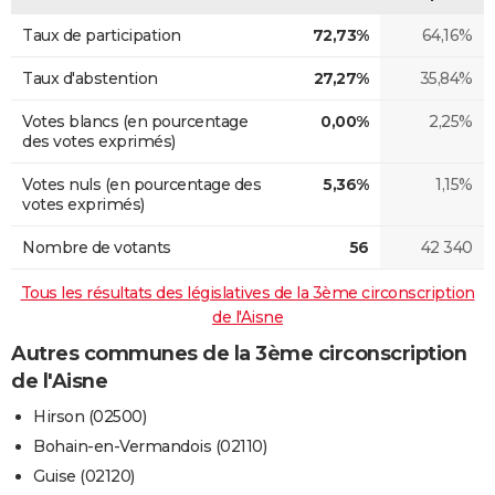
Taux de participation
72,73%
64,16%
Taux d'abstention
27,27%
35,84%
Votes blancs (en pourcentage
0,00%
2,25%
des votes exprimés)
Votes nuls (en pourcentage des
5,36%
1,15%
votes exprimés)
Nombre de votants
56
42 340
Tous les résultats des législatives de la 3ème circonscription
de l'Aisne
Autres communes de la 3ème circonscription
de l'Aisne
Hirson (02500)
Bohain-en-Vermandois (02110)
Guise (02120)