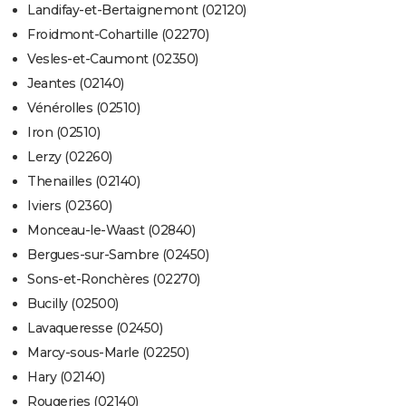
Landifay-et-Bertaignemont (02120)
Froidmont-Cohartille (02270)
Vesles-et-Caumont (02350)
Jeantes (02140)
Vénérolles (02510)
Iron (02510)
Lerzy (02260)
Thenailles (02140)
Iviers (02360)
Monceau-le-Waast (02840)
Bergues-sur-Sambre (02450)
Sons-et-Ronchères (02270)
Bucilly (02500)
Lavaqueresse (02450)
Marcy-sous-Marle (02250)
Hary (02140)
Rougeries (02140)