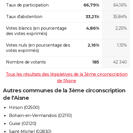
Taux de participation
66,79%
64,16%
Taux d'abstention
33,21%
35,84%
Votes blancs (en pourcentage
4,86%
2,25%
des votes exprimés)
Votes nuls (en pourcentage des
2,16%
1,15%
votes exprimés)
Nombre de votants
185
42 340
Tous les résultats des législatives de la 3ème circonscription
de l'Aisne
Autres communes de la 3ème circonscription
de l'Aisne
Hirson (02500)
Bohain-en-Vermandois (02110)
Guise (02120)
Saint-Michel (02830)