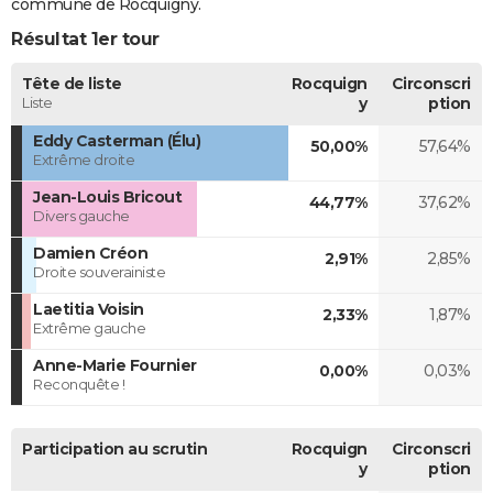
commune de Rocquigny.
Résultat 1er tour
Tête de liste
Rocquign
Circonscri
Liste
y
ption
Eddy Casterman (Élu)
50,00%
57,64%
Extrême droite
Jean-Louis Bricout
44,77%
37,62%
Divers gauche
Damien Créon
2,91%
2,85%
Droite souverainiste
Laetitia Voisin
2,33%
1,87%
Extrême gauche
Anne-Marie Fournier
0,00%
0,03%
Reconquête !
Participation au scrutin
Rocquign
Circonscri
y
ption