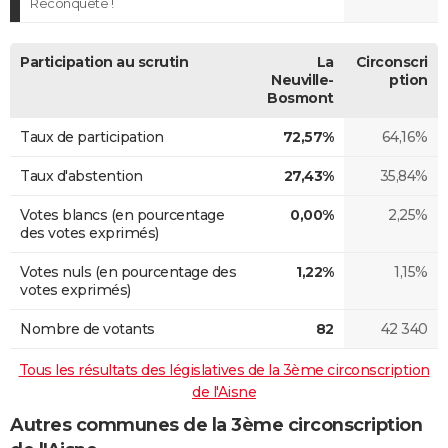
Reconquête !
Participation au scrutin
La
Circonscri
Neuville-
ption
Bosmont
Taux de participation
72,57%
64,16%
Taux d'abstention
27,43%
35,84%
Votes blancs (en pourcentage
0,00%
2,25%
des votes exprimés)
Votes nuls (en pourcentage des
1,22%
1,15%
votes exprimés)
Nombre de votants
82
42 340
Tous les résultats des législatives de la 3ème circonscription
de l'Aisne
Autres communes de la 3ème circonscription