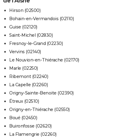
de l'Aisne
Hirson (02500)
Bohain-en-Vermandois (02110)
Guise (02120)
Saint-Michel (02830)
Fresnoy-le-Grand (02230)
Vervins (02140)
Le Nouvion-en-Thiérache (02170)
Marle (02250)
Ribemont (02240)
La Capelle (02260)
Origny-Sainte-Benoite (02390)
Étreux (02510)
Origny-en-Thiérache (02550)
Boué (02450)
Buironfosse (02620)
La Flamengrie (02260)