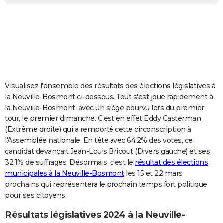
City break
Voyage de noces
Climat
Destinations
Voyage nature
Forum
+
PHOTO
GUIDES D'ACHAT
BONS PLANS
CARTE DE VOEUX
Visualisez l'ensemble des résultats des élections législatives à
Carte Bonne année
Carte Pâques
Carte de Noël
Carte Saint-Valentin
Carte d'anniversaire
DICTIONNAIRE
la Neuville-Bosmont ci-dessous. Tout s'est joué rapidement à
la Neuville-Bosmont, avec un siège pourvu lors du premier
Biographies
Expressions
Dictionnaire
Citations
Proverbes
PROGRAMME TV
tour, le premier dimanche. C'est en effet Eddy Casterman
(Extrême droite) qui a remporté cette circonscription à
COPAINS D'AVANT
l'Assemblée nationale. En tête avec 64.2% des votes, ce
candidat devançait Jean-Louis Bricout (Divers gauche) et ses
Se connecter
Collèges
Universités
Service militaire
S'inscrire
Lycées
Primaires
Entreprises
Avis de recherche
AVIS DE DÉCÈS
32.1% de suffrages. Désormais, c'est le
résultat des élections
municipales à la Neuville-Bosmont
les 15 et 22 mars
FORUM
prochains qui représentera le prochain temps fort politique
Lifestyle
Sport
Television
Cinema
Bricolage
Culture
Auto
Voyage
pour ses citoyens.
Résultats législatives 2024 à la Neuville-