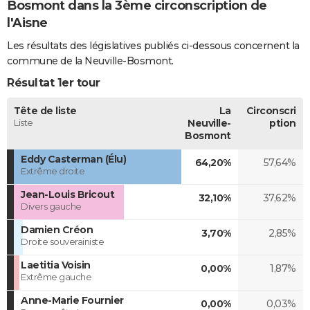
Bosmont dans la 3ème circonscription de
l'Aisne
Les résultats des législatives publiés ci-dessous concernent la
commune de la Neuville-Bosmont.
Résultat 1er tour
Tête de liste
La
Circonscri
Liste
Neuville-
ption
Bosmont
Eddy Casterman (Élu)
64,20%
57,64%
Extrême droite
Jean-Louis Bricout
32,10%
37,62%
Divers gauche
Damien Créon
3,70%
2,85%
Droite souverainiste
Laetitia Voisin
0,00%
1,87%
Extrême gauche
Anne-Marie Fournier
0,00%
0,03%