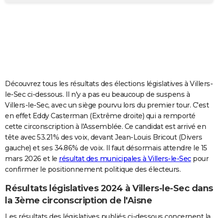
City break
Voyage de noces
Climat
Destinations
Voyage nature
Forum
+
PHOTO
GUIDES D'ACHAT
BONS PLANS
CARTE DE VOEUX
Découvrez tous les résultats des élections législatives à Villers-
Carte Bonne année
Carte Pâques
Carte de Noël
Carte Saint-Valentin
Carte d'anniversaire
DICTIONNAIRE
le-Sec ci-dessous. Il n'y a pas eu beaucoup de suspens à
Villers-le-Sec, avec un siège pourvu lors du premier tour. C'est
Biographies
Expressions
Dictionnaire
Citations
Proverbes
PROGRAMME TV
en effet Eddy Casterman (Extrême droite) qui a remporté
cette circonscription à l'Assemblée. Ce candidat est arrivé en
COPAINS D'AVANT
tête avec 53.21% des voix, devant Jean-Louis Bricout (Divers
gauche) et ses 34.86% de voix. Il faut désormais attendre le 15
Se connecter
Collèges
Universités
Service militaire
S'inscrire
Lycées
Primaires
Entreprises
Avis de recherche
AVIS DE DÉCÈS
mars 2026 et le
résultat des municipales à Villers-le-Sec
pour
confirmer le positionnement politique des électeurs.
FORUM
Lifestyle
Sport
Television
Cinema
Bricolage
Culture
Auto
Voyage
Résultats législatives 2024 à Villers-le-Sec dans
la 3ème circonscription de l'Aisne
Les résultats des législatives publiés ci-dessous concernent la