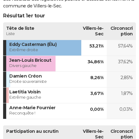
commune de Villers-le-Sec.
Résultat 1er tour
Tête de liste
Villers-le-
Circonscri
Liste
Sec
ption
Eddy Casterman (Élu)
53,21%
57,64%
Extrême droite
Jean-Louis Bricout
34,86%
37,62%
Divers gauche
Damien Créon
8,26%
2,85%
Droite souverainiste
Laetitia Voisin
3,67%
1,87%
Extrême gauche
Anne-Marie Fournier
0,00%
0,03%
Reconquête !
Participation au scrutin
Villers-le-
Circonscri
Sec
ption