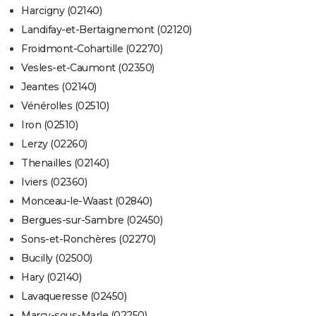
Harcigny (02140)
Landifay-et-Bertaignemont (02120)
Froidmont-Cohartille (02270)
Vesles-et-Caumont (02350)
Jeantes (02140)
Vénérolles (02510)
Iron (02510)
Lerzy (02260)
Thenailles (02140)
Iviers (02360)
Monceau-le-Waast (02840)
Bergues-sur-Sambre (02450)
Sons-et-Ronchères (02270)
Bucilly (02500)
Hary (02140)
Lavaqueresse (02450)
Marcy-sous-Marle (02250)