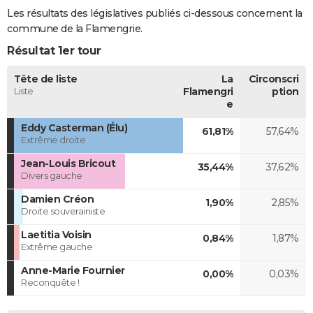
Les résultats des législatives publiés ci-dessous concernent la
commune de la Flamengrie.
Résultat 1er tour
Tête de liste
La
Circonscri
Liste
Flamengri
ption
e
Eddy Casterman (Élu)
61,81%
57,64%
Extrême droite
Jean-Louis Bricout
35,44%
37,62%
Divers gauche
Damien Créon
1,90%
2,85%
Droite souverainiste
Laetitia Voisin
0,84%
1,87%
Extrême gauche
Anne-Marie Fournier
0,00%
0,03%
Reconquête !