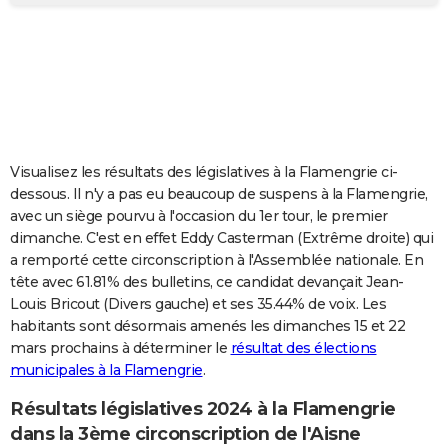
City break
Voyage de noces
Climat
Destinations
Voyage nature
Forum
+
PHOTO
GUIDES D'ACHAT
BONS PLANS
CARTE DE VOEUX
Visualisez les résultats des législatives à la Flamengrie ci-
Carte Bonne année
Carte Pâques
Carte de Noël
Carte Saint-Valentin
Carte d'anniversaire
DICTIONNAIRE
dessous. Il n'y a pas eu beaucoup de suspens à la Flamengrie,
avec un siège pourvu à l'occasion du 1er tour, le premier
Biographies
Expressions
Dictionnaire
Citations
Proverbes
PROGRAMME TV
dimanche. C'est en effet Eddy Casterman (Extrême droite) qui
a remporté cette circonscription à l'Assemblée nationale. En
COPAINS D'AVANT
tête avec 61.81% des bulletins, ce candidat devançait Jean-
Louis Bricout (Divers gauche) et ses 35.44% de voix. Les
Se connecter
Collèges
Universités
Service militaire
S'inscrire
Lycées
Primaires
Entreprises
Avis de recherche
AVIS DE DÉCÈS
habitants sont désormais amenés les dimanches 15 et 22
mars prochains à déterminer le
résultat des élections
FORUM
municipales à la Flamengrie
.
Lifestyle
Sport
Television
Cinema
Bricolage
Culture
Auto
Voyage
Résultats législatives 2024 à la Flamengrie
dans la 3ème circonscription de l'Aisne