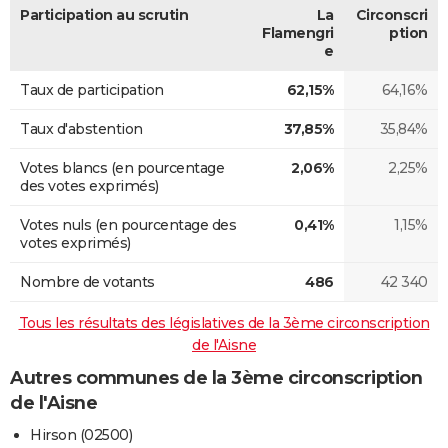
Participation au scrutin
La
Circonscri
Flamengri
ption
e
Taux de participation
62,15%
64,16%
Taux d'abstention
37,85%
35,84%
Votes blancs (en pourcentage
2,06%
2,25%
des votes exprimés)
Votes nuls (en pourcentage des
0,41%
1,15%
votes exprimés)
Nombre de votants
486
42 340
Tous les résultats des législatives de la 3ème circonscription
de l'Aisne
Autres communes de la 3ème circonscription
de l'Aisne
Hirson (02500)