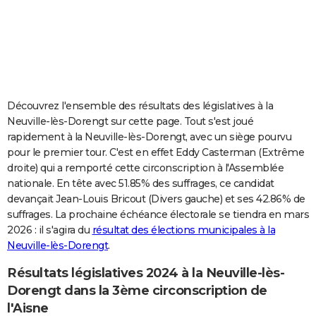
City break
Voyage de noces
Climat
Destinations
Voyage nature
Forum
+
PHOTO
GUIDES D'ACHAT
BONS PLANS
CARTE DE VOEUX
Découvrez l'ensemble des résultats des législatives à la
Neuville-lès-Dorengt sur cette page. Tout s'est joué
Carte Bonne année
Carte Pâques
Carte de Noël
Carte Saint-Valentin
Carte d'anniversaire
DICTIONNAIRE
rapidement à la Neuville-lès-Dorengt, avec un siège pourvu
pour le premier tour. C'est en effet Eddy Casterman (Extrême
Biographies
Expressions
Dictionnaire
Citations
Proverbes
PROGRAMME TV
droite) qui a remporté cette circonscription à l'Assemblée
nationale. En tête avec 51.85% des suffrages, ce candidat
COPAINS D'AVANT
devançait Jean-Louis Bricout (Divers gauche) et ses 42.86% de
suffrages. La prochaine échéance électorale se tiendra en mars
Se connecter
Collèges
Universités
Service militaire
S'inscrire
Lycées
Primaires
Entreprises
Avis de recherche
AVIS DE DÉCÈS
2026 : il s'agira du
résultat des élections municipales à la
Neuville-lès-Dorengt
.
FORUM
Lifestyle
Sport
Television
Cinema
Bricolage
Culture
Auto
Voyage
Résultats législatives 2024 à la Neuville-lès-
Dorengt dans la 3ème circonscription de
l'Aisne