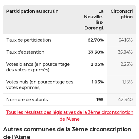
Participation au scrutin
La
Circonscri
Neuville-
ption
lès-
Dorengt
Taux de participation
62,70%
64,16%
Taux d'abstention
37,30%
35,84%
Votes blancs (en pourcentage
2,05%
2,25%
des votes exprimés)
Votes nuls (en pourcentage des
1,03%
1,15%
votes exprimés)
Nombre de votants
195
42 340
Tous les résultats des législatives de la 3ème circonscription
de l'Aisne
Autres communes de la 3ème circonscription
de l'Aisne