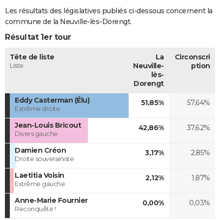
Les résultats des législatives publiés ci-dessous concernent la
commune de la Neuville-lès-Dorengt.
Résultat 1er tour
Tête de liste
La
Circonscri
Liste
Neuville-
ption
lès-
Dorengt
Eddy Casterman (Élu)
51,85%
57,64%
Extrême droite
Jean-Louis Bricout
42,86%
37,62%
Divers gauche
Damien Créon
3,17%
2,85%
Droite souverainiste
Laetitia Voisin
2,12%
1,87%
Extrême gauche
Anne-Marie Fournier
0,00%
0,03%
Reconquête !