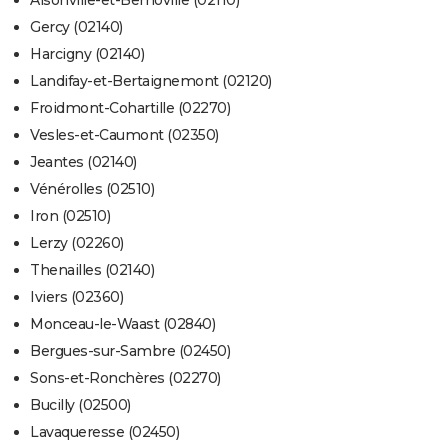
Aisonville-et-Bernoville (02110)
Gercy (02140)
Harcigny (02140)
Landifay-et-Bertaignemont (02120)
Froidmont-Cohartille (02270)
Vesles-et-Caumont (02350)
Jeantes (02140)
Vénérolles (02510)
Iron (02510)
Lerzy (02260)
Thenailles (02140)
Iviers (02360)
Monceau-le-Waast (02840)
Bergues-sur-Sambre (02450)
Sons-et-Ronchères (02270)
Bucilly (02500)
Lavaqueresse (02450)