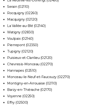
La Neuville-lès-Dorengt (02450)
Serain (02110)
Rocquigny (02260)
Macquigny (02120)
La Vallée-au-Blé (02140)
Watigny (02830)
Voulpaix (02140)
Pierrepont (02350)
Tupigny (02120)
Puisieux-et-Clanlieu (02120)
Chevresis-Monceau (02270)
Hannapes (02510)
Monceau-le-Neuf-et-Faucouzy (02270)
Montigny-en-Arrouaise (02110)
Barzy-en-Thiérache (02170)
Voyenne (02250)
Effry (02500)