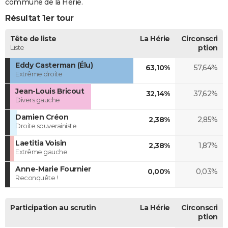
commune de la Hérie.
Résultat 1er tour
Tête de liste
La Hérie
Circonscri
Liste
ption
Eddy Casterman (Élu)
63,10%
57,64%
Extrême droite
Jean-Louis Bricout
32,14%
37,62%
Divers gauche
Damien Créon
2,38%
2,85%
Droite souverainiste
Laetitia Voisin
2,38%
1,87%
Extrême gauche
Anne-Marie Fournier
0,00%
0,03%
Reconquête !
Participation au scrutin
La Hérie
Circonscri
ption