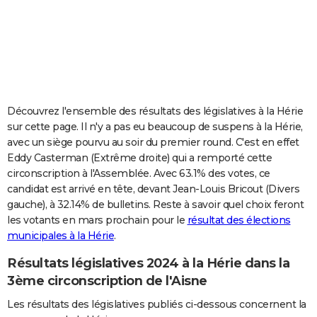
City break
Voyage de noces
Climat
Destinations
Voyage nature
Forum
+
PHOTO
GUIDES D'ACHAT
BONS PLANS
CARTE DE VOEUX
Découvrez l'ensemble des résultats des législatives à la Hérie
sur cette page. Il n'y a pas eu beaucoup de suspens à la Hérie,
Carte Bonne année
Carte Pâques
Carte de Noël
Carte Saint-Valentin
Carte d'anniversaire
DICTIONNAIRE
avec un siège pourvu au soir du premier round. C'est en effet
Eddy Casterman (Extrême droite) qui a remporté cette
Biographies
Expressions
Dictionnaire
Citations
Proverbes
PROGRAMME TV
circonscription à l'Assemblée. Avec 63.1% des votes, ce
candidat est arrivé en tête, devant Jean-Louis Bricout (Divers
COPAINS D'AVANT
gauche), à 32.14% de bulletins. Reste à savoir quel choix feront
Se connecter
Collèges
Universités
Service militaire
S'inscrire
Lycées
Primaires
Entreprises
Avis de recherche
AVIS DE DÉCÈS
les votants en mars prochain pour le
résultat des élections
municipales à la Hérie
.
FORUM
Résultats législatives 2024 à la Hérie dans la
Lifestyle
Sport
Television
Cinema
Bricolage
Culture
Auto
Voyage
3ème circonscription de l'Aisne
Les résultats des législatives publiés ci-dessous concernent la