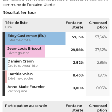
commune de Fontaine-Uterte.
Résultat 1er tour
Tête de liste
Fontaine-
Circonscri
Liste
Uterte
ption
Eddy Casterman (Élu)
59,15%
57,64%
Extrême droite
Jean-Louis Bricout
29,58%
37,62%
Divers gauche
Damien Créon
2,82%
2,85%
Droite souverainiste
Laetitia Voisin
8,45%
1,87%
Extrême gauche
Anne-Marie Fournier
0,00%
0,03%
Reconquête !
Participation au scrutin
Fontaine-
Circonscri
Uterte
ption