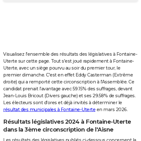
City break
Voyage de noces
Climat
Destinations
Voyage nature
Forum
+
PHOTO
GUIDES D'ACHAT
BONS PLANS
CARTE DE VOEUX
Visualisez l'ensemble des résultats des législatives à Fontaine-
Carte Bonne année
Carte Pâques
Carte de Noël
Carte Saint-Valentin
Carte d'anniversaire
DICTIONNAIRE
Uterte sur cette page. Tout s'est joué rapidement à Fontaine-
Uterte, avec un siège pourvu au soir du premier tour, le
Biographies
Expressions
Dictionnaire
Citations
Proverbes
PROGRAMME TV
premier dimanche. C'est en effet Eddy Casterman (Extrême
droite) qui a remporté cette circonscription à l'Assemblée. Ce
COPAINS D'AVANT
candidat prenait l’avantage avec 59.15% des suffrages, devant
Jean-Louis Bricout (Divers gauche) et ses 29.58% de suffrages.
Se connecter
Collèges
Universités
Service militaire
S'inscrire
Lycées
Primaires
Entreprises
Avis de recherche
AVIS DE DÉCÈS
Les électeurs sont d'ores et déjà invités à déterminer le
résultat des municipales à Fontaine-Uterte
en mars 2026.
FORUM
Lifestyle
Sport
Television
Cinema
Bricolage
Culture
Auto
Voyage
Résultats législatives 2024 à Fontaine-Uterte
dans la 3ème circonscription de l'Aisne
Les résultats des législatives publiés ci-dessous concernent la