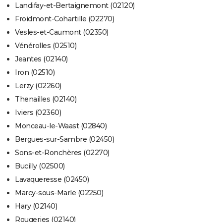
Landifay-et-Bertaignemont (02120)
Froidmont-Cohartille (02270)
Vesles-et-Caumont (02350)
Vénérolles (02510)
Jeantes (02140)
Iron (02510)
Lerzy (02260)
Thenailles (02140)
Iviers (02360)
Monceau-le-Waast (02840)
Bergues-sur-Sambre (02450)
Sons-et-Ronchères (02270)
Bucilly (02500)
Lavaqueresse (02450)
Marcy-sous-Marle (02250)
Hary (02140)
Rougeries (02140)