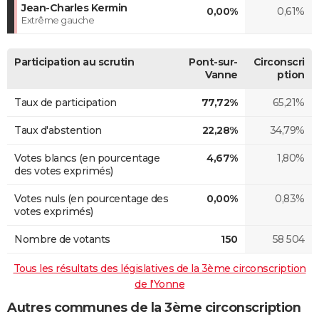
Jean-Charles Kermin
0,00%
0,61%
Extrême gauche
Participation au scrutin
Pont-sur-
Circonscri
Vanne
ption
Taux de participation
77,72%
65,21%
Taux d'abstention
22,28%
34,79%
Votes blancs (en pourcentage
4,67%
1,80%
des votes exprimés)
Votes nuls (en pourcentage des
0,00%
0,83%
votes exprimés)
Nombre de votants
150
58 504
Tous les résultats des législatives de la 3ème circonscription
de l'Yonne
Autres communes de la 3ème circonscription