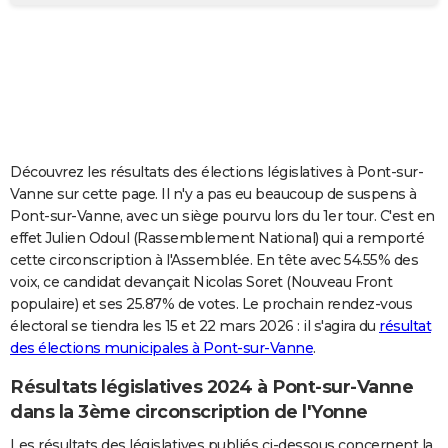
City break
Voyage de noces
Climat
Destinations
Voyage nature
Forum
+
PHOTO
GUIDES D'ACHAT
BONS PLANS
CARTE DE VOEUX
Découvrez les résultats des élections législatives à Pont-sur-
Carte Bonne année
Carte Pâques
Carte de Noël
Carte Saint-Valentin
Carte d'anniversaire
DICTIONNAIRE
Vanne sur cette page. Il n'y a pas eu beaucoup de suspens à
Pont-sur-Vanne, avec un siège pourvu lors du 1er tour. C'est en
Biographies
Expressions
Dictionnaire
Citations
Proverbes
PROGRAMME TV
effet Julien Odoul (Rassemblement National) qui a remporté
cette circonscription à l'Assemblée. En tête avec 54.55% des
COPAINS D'AVANT
voix, ce candidat devançait Nicolas Soret (Nouveau Front
populaire) et ses 25.87% de votes. Le prochain rendez-vous
Se connecter
Collèges
Universités
Service militaire
S'inscrire
Lycées
Primaires
Entreprises
Avis de recherche
AVIS DE DÉCÈS
électoral se tiendra les 15 et 22 mars 2026 : il s'agira du
résultat
des élections municipales à Pont-sur-Vanne
.
FORUM
Lifestyle
Sport
Television
Cinema
Bricolage
Culture
Auto
Voyage
Résultats législatives 2024 à Pont-sur-Vanne
dans la 3ème circonscription de l'Yonne
Les résultats des législatives publiés ci-dessous concernent la