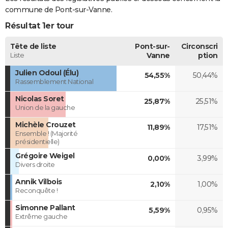
commune de Pont-sur-Vanne.
Résultat 1er tour
Tête de liste
Pont-sur-
Circonscri
Liste
Vanne
ption
Julien Odoul (Élu)
54,55%
50,44%
Rassemblement National
Nicolas Soret
25,87%
25,51%
Union de la gauche
Michèle Crouzet
11,89%
17,51%
Ensemble ! (Majorité
présidentielle)
Grégoire Weigel
0,00%
3,99%
Divers droite
Annik Vilbois
2,10%
1,00%
Reconquête !
Simonne Pallant
5,59%
0,95%
Extrême gauche