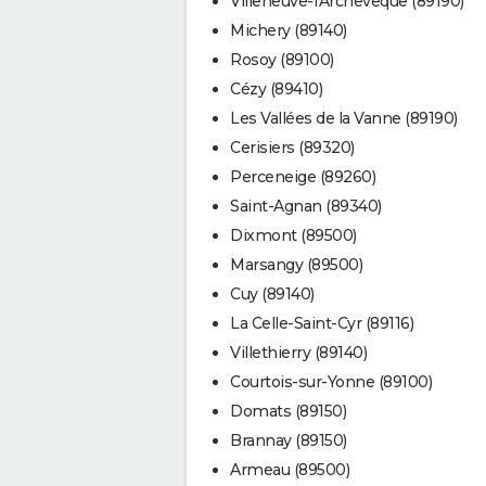
Villeneuve-l'Archevêque (89190)
Michery (89140)
Rosoy (89100)
Cézy (89410)
Les Vallées de la Vanne (89190)
Cerisiers (89320)
Perceneige (89260)
Saint-Agnan (89340)
Dixmont (89500)
Marsangy (89500)
Cuy (89140)
La Celle-Saint-Cyr (89116)
Villethierry (89140)
Courtois-sur-Yonne (89100)
Domats (89150)
Brannay (89150)
Armeau (89500)