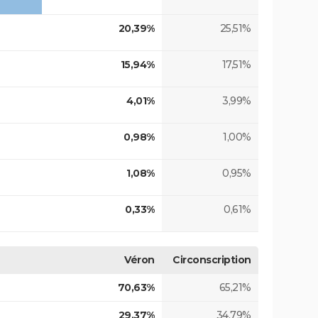
20,39%
25,51%
15,94%
17,51%
4,01%
3,99%
0,98%
1,00%
1,08%
0,95%
0,33%
0,61%
Véron
Circonscription
70,63%
65,21%
29,37%
34,79%