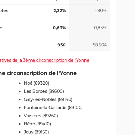
otes
2,32%
1,80%
es
0,63%
0,83%
950
58 504
latives de la 3ème circonscription de l'Yonne
 circonscription de l'Yonne
Noé (89320)
Les Bordes (89500)
Gisy-les-Nobles (89140)
Fontaine-la-Gaillarde (89100)
Voisines (89260)
Béon (89410)
Jouy (89150)