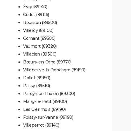
Évry (89140)
Cudot (89116)
Rousson (89500)
Villeroy (89100)
Cornant (89500)
Vaumort (89320)
Villecien (89300)
Bœurs-en-Othe (89770)
Villeneuve-la-Dondagre (89150)
Dollot (89150)
Passy (89510)
Paroy-sur-Tholon (89300)
Malay-le-Petit (89100)
Les Clérimois (89190)
Foissy-sur-Vanne (89190)
Villeperrot (89140)