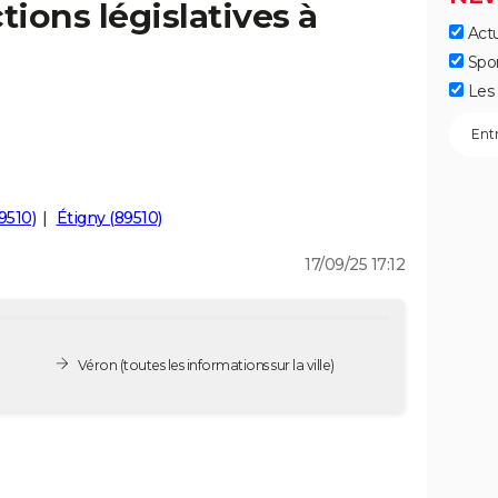
tions législatives à
Actu
Spo
Les 
9510)
Étigny (89510)
17/09/25 17:12
Véron
(toutes les informations sur la ville)