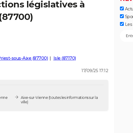
tions législatives à
Actu
(87700)
Spo
Les 
Priest-sous-Aixe (87700)
Isle (87170)
17/09/25 17:12
ienne
Aixe-sur-Vienne
(toutes les informations sur la
ville)