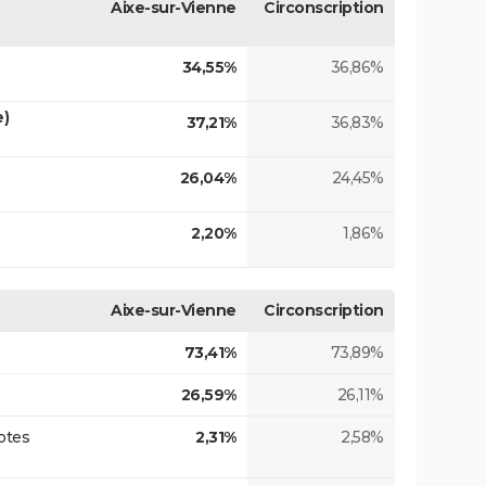
Aixe-sur-Vienne
Circonscription
34,55%
36,86%
e)
37,21%
36,83%
26,04%
24,45%
2,20%
1,86%
Aixe-sur-Vienne
Circonscription
73,41%
73,89%
26,59%
26,11%
otes
2,31%
2,58%