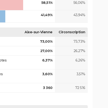
58,51%
56,06%
41,49%
43,94%
Aixe-sur-Vienne
Circonscription
73,00%
73,73%
27,00%
26,27%
otes
6,37%
6,26%
es
3,60%
3,51%
3 360
72 516