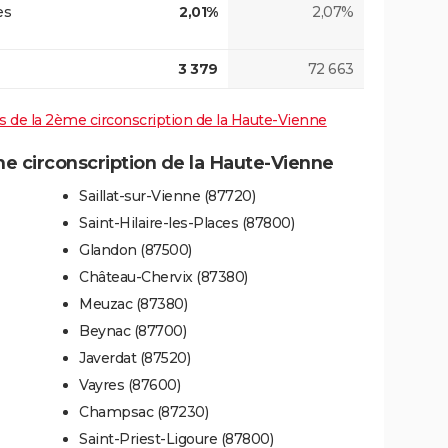
es
2,01%
2,07%
3 379
72 663
ves de la 2ème circonscription de la Haute-Vienne
 circonscription de la Haute-Vienne
Saillat-sur-Vienne (87720)
Saint-Hilaire-les-Places (87800)
Glandon (87500)
Château-Chervix (87380)
Meuzac (87380)
Beynac (87700)
Javerdat (87520)
Vayres (87600)
Champsac (87230)
Saint-Priest-Ligoure (87800)