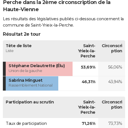
Perche dans la 2ème circonscription de la
Haute-Vienne
Les résultats des législatives publiés ci-dessous concernent la
commune de Saint-Yrieix-la-Perche.
Résultat 2e tour
Tête de liste
Saint-
Circonscri
Liste
Yrieix-la-
ption
Perche
Stéphane Delautrette (Élu)
53,69%
56,06%
Union de la gauche
Sabrina Minguet
46,31%
43,94%
Rassemblement National
Participation au scrutin
Saint-
Circonscri
Yrieix-la-
ption
Perche
Taux de participation
71,26%
73,73%