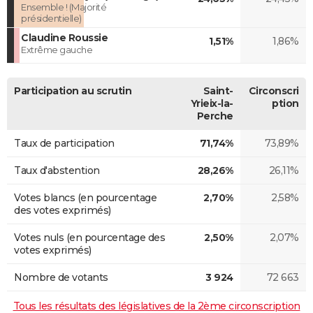
Ensemble ! (Majorité
présidentielle)
Claudine Roussie
1,51%
1,86%
Extrême gauche
Participation au scrutin
Saint-
Circonscri
Yrieix-la-
ption
Perche
Taux de participation
71,74%
73,89%
Taux d'abstention
28,26%
26,11%
Votes blancs (en pourcentage
2,70%
2,58%
des votes exprimés)
Votes nuls (en pourcentage des
2,50%
2,07%
votes exprimés)
Nombre de votants
3 924
72 663
Tous les résultats des législatives de la 2ème circonscription