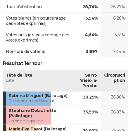
Taux d'abstention
28,74%
26,27%
Votes blancs (en pourcentage
5,54%
6,26%
des votes exprimés)
Votes nuls (en pourcentage des
4,64%
3,51%
votes exprimés)
Nombre de votants
3 897
72 516
Résultat 1er tour
Tête de liste
Saint-
Circonscri
Liste
Yrieix-la-
ption
Perche
Sabrina Minguet (Ballotage)
38,25%
36,86%
Rassemblement National
Stéphane Delautrette
35,59%
36,83%
(Ballotage)
Union de la gauche
Marie-Eve Tayot (Ballotage)
24,65%
24,45%