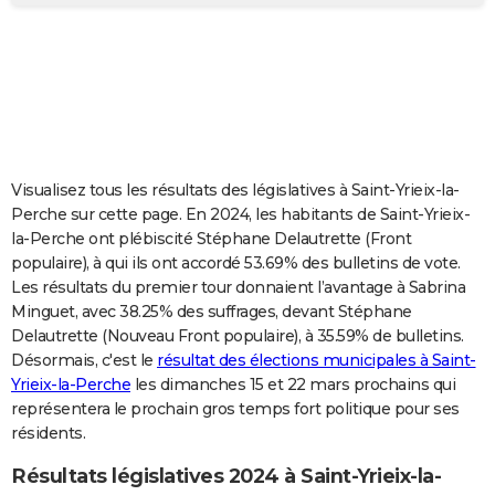
City break
Voyage de noces
Climat
Destinations
Voyage nature
Forum
+
PHOTO
GUIDES D'ACHAT
BONS PLANS
CARTE DE VOEUX
Visualisez tous les résultats des législatives à Saint-Yrieix-la-
Carte Bonne année
Carte Pâques
Carte de Noël
Carte Saint-Valentin
Carte d'anniversaire
DICTIONNAIRE
Perche sur cette page. En 2024, les habitants de Saint-Yrieix-
la-Perche ont plébiscité Stéphane Delautrette (Front
Biographies
Expressions
Dictionnaire
Citations
Proverbes
PROGRAMME TV
populaire), à qui ils ont accordé 53.69% des bulletins de vote.
Les résultats du premier tour donnaient l’avantage à Sabrina
COPAINS D'AVANT
Minguet, avec 38.25% des suffrages, devant Stéphane
Delautrette (Nouveau Front populaire), à 35.59% de bulletins.
Se connecter
Collèges
Universités
Service militaire
S'inscrire
Lycées
Primaires
Entreprises
Avis de recherche
AVIS DE DÉCÈS
Désormais, c'est le
résultat des élections municipales à Saint-
Yrieix-la-Perche
les dimanches 15 et 22 mars prochains qui
FORUM
représentera le prochain gros temps fort politique pour ses
Lifestyle
Sport
Television
Cinema
Bricolage
Culture
Auto
Voyage
résidents.
Résultats législatives 2024 à Saint-Yrieix-la-