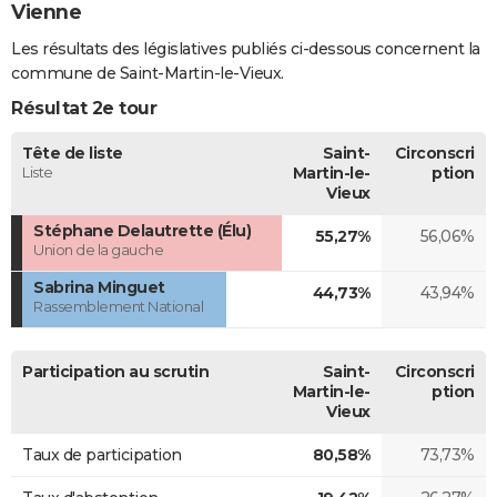
Vienne
Les résultats des législatives publiés ci-dessous concernent la
commune de Saint-Martin-le-Vieux.
Résultat 2e tour
Tête de liste
Saint-
Circonscri
Liste
Martin-le-
ption
Vieux
Stéphane Delautrette (Élu)
55,27%
56,06%
Union de la gauche
Sabrina Minguet
44,73%
43,94%
Rassemblement National
Participation au scrutin
Saint-
Circonscri
Martin-le-
ption
Vieux
Taux de participation
80,58%
73,73%