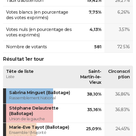
Taux d'abstention
19,42%
26,27%
Votes blancs (en pourcentage
7,75%
6,26%
des votes exprimés)
Votes nuls (en pourcentage des
4,13%
3,51%
votes exprimés)
Nombre de votants
581
72 516
Résultat 1er tour
Tête de liste
Saint-
Circonscri
Liste
Martin-le-
ption
Vieux
Sabrina Minguet (Ballotage)
38,10%
36,86%
Rassemblement National
Stéphane Delautrette
35,16%
36,83%
(Ballotage)
Union de la gauche
Marie-Eve Tayot (Ballotage)
25,09%
24,45%
Ensemble ! (Majorité