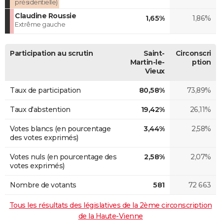
présidentielle)
Claudine Roussie
1,65%
1,86%
Extrême gauche
Participation au scrutin
Saint-
Circonscri
Martin-le-
ption
Vieux
Taux de participation
80,58%
73,89%
Taux d'abstention
19,42%
26,11%
Votes blancs (en pourcentage
3,44%
2,58%
des votes exprimés)
Votes nuls (en pourcentage des
2,58%
2,07%
votes exprimés)
Nombre de votants
581
72 663
Tous les résultats des législatives de la 2ème circonscription
de la Haute-Vienne