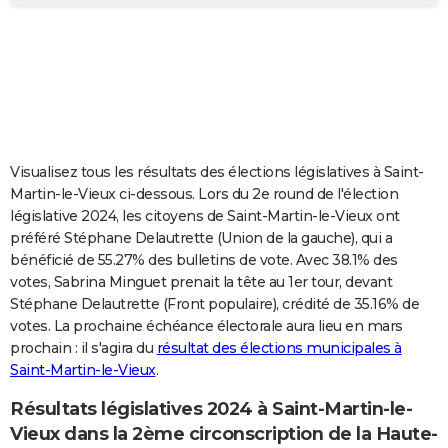
City break
Voyage de noces
Climat
Destinations
Voyage nature
Forum
+
PHOTO
GUIDES D'ACHAT
BONS PLANS
CARTE DE VOEUX
Visualisez tous les résultats des élections législatives à Saint-
Carte Bonne année
Carte Pâques
Carte de Noël
Carte Saint-Valentin
Carte d'anniversaire
DICTIONNAIRE
Martin-le-Vieux ci-dessous. Lors du 2e round de l'élection
législative 2024, les citoyens de Saint-Martin-le-Vieux ont
Biographies
Expressions
Dictionnaire
Citations
Proverbes
PROGRAMME TV
préféré Stéphane Delautrette (Union de la gauche), qui a
bénéficié de 55.27% des bulletins de vote. Avec 38.1% des
COPAINS D'AVANT
votes, Sabrina Minguet prenait la tête au 1er tour, devant
Stéphane Delautrette (Front populaire), crédité de 35.16% de
Se connecter
Collèges
Universités
Service militaire
S'inscrire
Lycées
Primaires
Entreprises
Avis de recherche
AVIS DE DÉCÈS
votes. La prochaine échéance électorale aura lieu en mars
prochain : il s'agira du
résultat des élections municipales à
FORUM
Saint-Martin-le-Vieux
.
Lifestyle
Sport
Television
Cinema
Bricolage
Culture
Auto
Voyage
Résultats législatives 2024 à Saint-Martin-le-
Vieux dans la 2ème circonscription de la Haute-