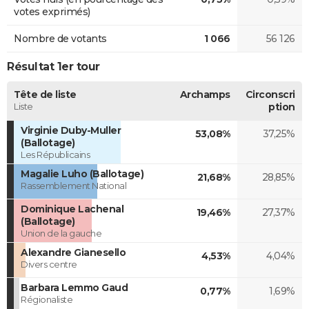
votes exprimés)
Nombre de votants
1 066
56 126
Résultat 1er tour
Tête de liste
Archamps
Circonscri
Liste
ption
Virginie Duby-Muller
53,08%
37,25%
(Ballotage)
Les Républicains
Magalie Luho (Ballotage)
21,68%
28,85%
Rassemblement National
Dominique Lachenal
19,46%
27,37%
(Ballotage)
Union de la gauche
Alexandre Gianesello
4,53%
4,04%
Divers centre
Barbara Lemmo Gaud
0,77%
1,69%
Régionaliste