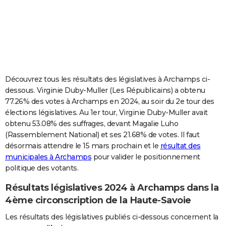
City break
Voyage de noces
Climat
Destinations
Voyage nature
Forum
+
PHOTO
GUIDES D'ACHAT
BONS PLANS
CARTE DE VOEUX
Découvrez tous les résultats des législatives à Archamps ci-
dessous. Virginie Duby-Muller (Les Républicains) a obtenu
Carte Bonne année
Carte Pâques
Carte de Noël
Carte Saint-Valentin
Carte d'anniversaire
DICTIONNAIRE
77.26% des votes à Archamps en 2024, au soir du 2e tour des
élections législatives. Au 1er tour, Virginie Duby-Muller avait
Biographies
Expressions
Dictionnaire
Citations
Proverbes
PROGRAMME TV
obtenu 53.08% des suffrages, devant Magalie Luho
(Rassemblement National) et ses 21.68% de votes. Il faut
COPAINS D'AVANT
désormais attendre le 15 mars prochain et le
résultat des
Se connecter
Collèges
Universités
Service militaire
S'inscrire
Lycées
Primaires
Entreprises
Avis de recherche
AVIS DE DÉCÈS
municipales à Archamps
pour valider le positionnement
politique des votants.
FORUM
Résultats législatives 2024 à Archamps dans la
Lifestyle
Sport
Television
Cinema
Bricolage
Culture
Auto
Voyage
4ème circonscription de la Haute-Savoie
Les résultats des législatives publiés ci-dessous concernent la