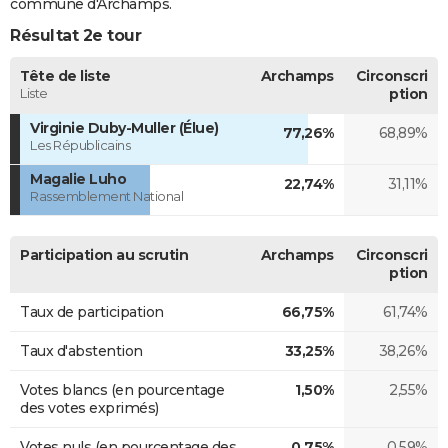
commune d'Archamps.
Résultat 2e tour
Tête de liste
Archamps
Circonscri
Liste
ption
Virginie Duby-Muller (Élue)
77,26%
68,89%
Les Républicains
Magalie Luho
22,74%
31,11%
Rassemblement National
Participation au scrutin
Archamps
Circonscri
ption
Taux de participation
66,75%
61,74%
Taux d'abstention
33,25%
38,26%
Votes blancs (en pourcentage
1,50%
2,55%
des votes exprimés)
Votes nuls (en pourcentage des
0,75%
0,59%