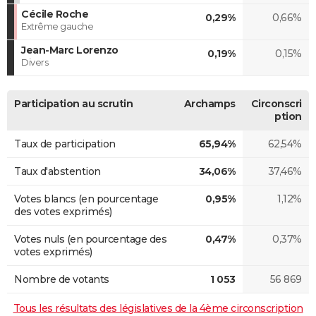
Cécile Roche
0,29%
0,66%
Extrême gauche
Jean-Marc Lorenzo
0,19%
0,15%
Divers
Participation au scrutin
Archamps
Circonscri
ption
Taux de participation
65,94%
62,54%
Taux d'abstention
34,06%
37,46%
Votes blancs (en pourcentage
0,95%
1,12%
des votes exprimés)
Votes nuls (en pourcentage des
0,47%
0,37%
votes exprimés)
Nombre de votants
1 053
56 869
Tous les résultats des législatives de la 4ème circonscription