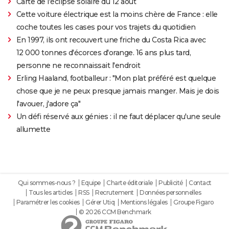
Carte de l'éclipse solaire du 12 août
Cette voiture électrique est la moins chère de France : elle
coche toutes les cases pour vos trajets du quotidien
En 1997, ils ont recouvert une friche du Costa Rica avec
12 000 tonnes d'écorces d'orange. 16 ans plus tard,
personne ne reconnaissait l'endroit
Erling Haaland, footballeur : "Mon plat préféré est quelque
chose que je ne peux presque jamais manger. Mais je dois
l'avouer, j'adore ça"
Un défi réservé aux génies : il ne faut déplacer qu'une seule
allumette
Qui sommes-nous ?
Equipe
Charte éditoriale
Publicité
Contact
Tous les articles
RSS
Recrutement
Données personnelles
Paramétrer les cookies
Gérer Utiq
Mentions légales
Groupe Figaro
© 2026 CCM Benchmark