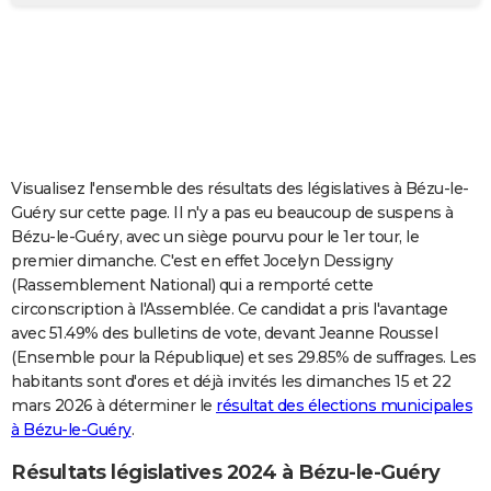
City break
Voyage de noces
Climat
Destinations
Voyage nature
Forum
+
PHOTO
GUIDES D'ACHAT
BONS PLANS
CARTE DE VOEUX
Visualisez l'ensemble des résultats des législatives à Bézu-le-
Carte Bonne année
Carte Pâques
Carte de Noël
Carte Saint-Valentin
Carte d'anniversaire
DICTIONNAIRE
Guéry sur cette page. Il n'y a pas eu beaucoup de suspens à
Bézu-le-Guéry, avec un siège pourvu pour le 1er tour, le
Biographies
Expressions
Dictionnaire
Citations
Proverbes
PROGRAMME TV
premier dimanche. C'est en effet Jocelyn Dessigny
(Rassemblement National) qui a remporté cette
COPAINS D'AVANT
circonscription à l'Assemblée. Ce candidat a pris l'avantage
avec 51.49% des bulletins de vote, devant Jeanne Roussel
Se connecter
Collèges
Universités
Service militaire
S'inscrire
Lycées
Primaires
Entreprises
Avis de recherche
AVIS DE DÉCÈS
(Ensemble pour la République) et ses 29.85% de suffrages. Les
habitants sont d'ores et déjà invités les dimanches 15 et 22
FORUM
mars 2026 à déterminer le
résultat des élections municipales
Lifestyle
Sport
Television
Cinema
Bricolage
Culture
Auto
Voyage
à Bézu-le-Guéry
.
Résultats législatives 2024 à Bézu-le-Guéry