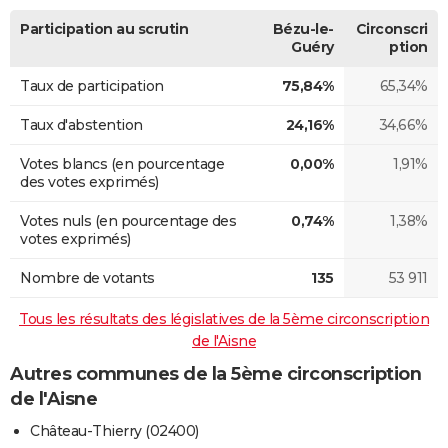
Participation au scrutin
Bézu-le-
Circonscri
Guéry
ption
Taux de participation
75,84%
65,34%
Taux d'abstention
24,16%
34,66%
Votes blancs (en pourcentage
0,00%
1,91%
des votes exprimés)
Votes nuls (en pourcentage des
0,74%
1,38%
votes exprimés)
Nombre de votants
135
53 911
Tous les résultats des législatives de la 5ème circonscription
de l'Aisne
Autres communes de la 5ème circonscription
de l'Aisne
Château-Thierry (02400)