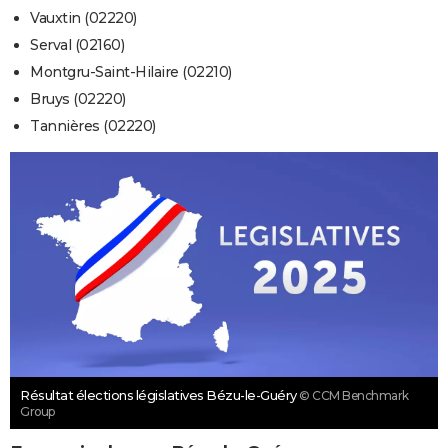
Vauxtin (02220)
Serval (02160)
Montgru-Saint-Hilaire (02210)
Bruys (02220)
Tannières (02220)
Résultat élections législatives Bézu-le-Guéry
© CCM Benchmark
Group