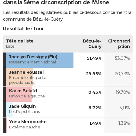
dans la 5ème circonscription de l'Aisne
Les résultats des législatives publiés ci-dessous concernent la
commune de Bézu-le-Guéry.
Résultat 1er tour
Tête de liste
Bézu-le-
Circonscri
Liste
Guéry
ption
Jocelyn Dessigny (Élu)
51,49%
53,07%
Rassemblement National
Jeanne Roussel
29,85%
20,73%
Ensemble ! (Majorité
présidentielle)
Karim Belaïd
10,45%
19,70%
Union de la gauche
Jade Gilquin
6,72%
5,11%
Les Républicains
Yona Merbouche
1,49%
1,38%
Extrême gauche