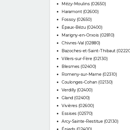
Mézy-Moulins (02650)
Haramont (02600)
Fossoy (02650)
Épaux-Bézu (02400)
Marigny-en-Orxois (02810)
Chivres-Val (02880)
Bazoches-et-Saint-Thibaut (02220
Villers-sur-Fère (02130)
Blesmes (02400)
Romeny-sur-Marne (02310)
Coulonges-Cohan (02130)
Verdilly (02400)
Gland (02400)
Vivières (02600)
Essises (02570)
Arcy-Sainte-Restitue (02130)
Épieds (02400)