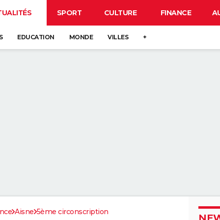
TUALITÉS
SPORT
CULTURE
FINANCE
A
S
EDUCATION
MONDE
VILLES
+
ance
Aisne
5ème circonscription
NEW