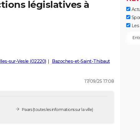
tions législatives à
Actu
Spo
Les 
lles-sur-Vesle (02220)
Bazoches-et-Saint-Thibaut
17/09/25 17:08
Paars
(toutes les informations sur la ville)