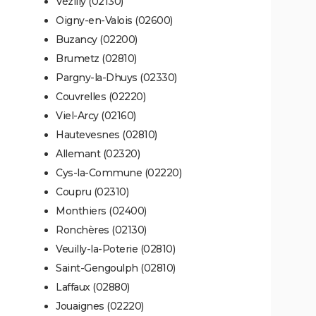
Vézilly (02130)
Oigny-en-Valois (02600)
Buzancy (02200)
Brumetz (02810)
Pargny-la-Dhuys (02330)
Couvrelles (02220)
Viel-Arcy (02160)
Hautevesnes (02810)
Allemant (02320)
Cys-la-Commune (02220)
Coupru (02310)
Monthiers (02400)
Ronchères (02130)
Veuilly-la-Poterie (02810)
Saint-Gengoulph (02810)
Laffaux (02880)
Jouaignes (02220)