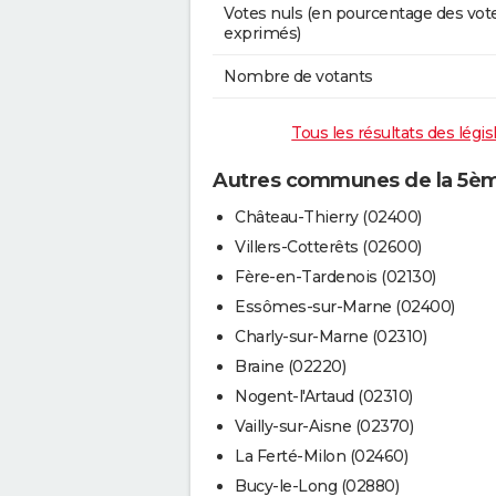
Votes nuls (en pourcentage des vot
exprimés)
Nombre de votants
Tous les résultats des légis
Autres communes de la 5ème 
Château-Thierry (02400)
Villers-Cotterêts (02600)
Fère-en-Tardenois (02130)
Essômes-sur-Marne (02400)
Charly-sur-Marne (02310)
Braine (02220)
Nogent-l'Artaud (02310)
Vailly-sur-Aisne (02370)
La Ferté-Milon (02460)
Bucy-le-Long (02880)