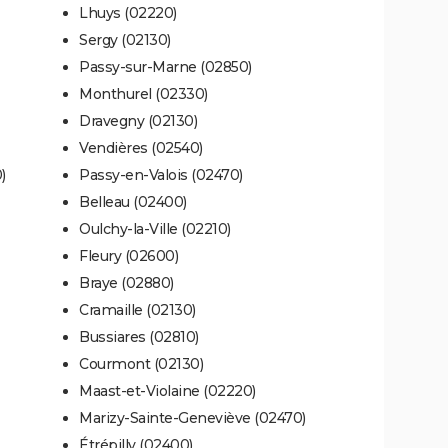
Lhuys (02220)
Sergy (02130)
Passy-sur-Marne (02850)
Monthurel (02330)
Dravegny (02130)
Vendières (02540)
)
Passy-en-Valois (02470)
Belleau (02400)
Oulchy-la-Ville (02210)
Fleury (02600)
Braye (02880)
Cramaille (02130)
Bussiares (02810)
Courmont (02130)
Maast-et-Violaine (02220)
Marizy-Sainte-Geneviève (02470)
Étrépilly (02400)