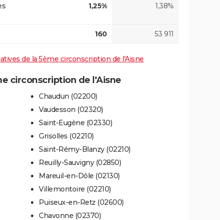
es
1,25%
1,38%
160
53 911
latives de la 5ème circonscription de l'Aisne
circonscription de l'Aisne
Chaudun (02200)
Vaudesson (02320)
Saint-Eugène (02330)
Grisolles (02210)
Saint-Rémy-Blanzy (02210)
Reuilly-Sauvigny (02850)
Mareuil-en-Dôle (02130)
Villemontoire (02210)
Puiseux-en-Retz (02600)
Chavonne (02370)