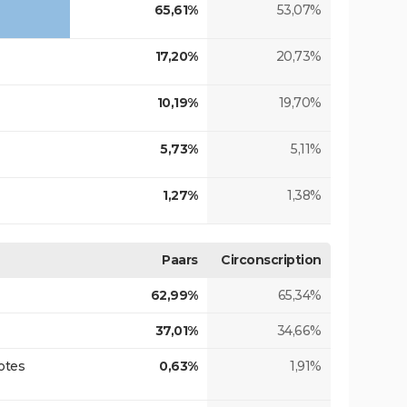
65,61%
53,07%
17,20%
20,73%
10,19%
19,70%
5,73%
5,11%
1,27%
1,38%
Paars
Circonscription
62,99%
65,34%
37,01%
34,66%
otes
0,63%
1,91%