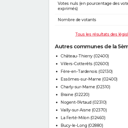
Votes nuls (en pourcentage des vot
exprimés)
Nombre de votants
Tous les résultats des légis
Autres communes de la 5ème 
Château-Thierry (02400)
Villers-Cotterêts (02600)
Fère-en-Tardenois (02130)
Essômes-sur-Marne (02400)
Charly-sur-Marne (02310)
Braine (02220)
Nogent-l'Artaud (02310)
Vailly-sur-Aisne (02370)
La Ferté-Milon (02460)
Bucy-le-Long (02880)