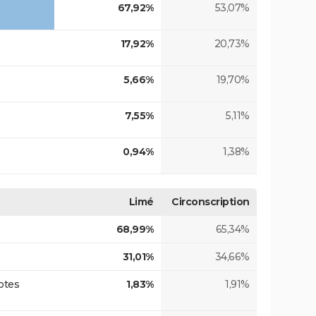
67,92%
53,07%
17,92%
20,73%
5,66%
19,70%
7,55%
5,11%
0,94%
1,38%
Limé
Circonscription
68,99%
65,34%
31,01%
34,66%
otes
1,83%
1,91%