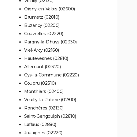
Vézilly (02130)
Oigny-en-Valois (02600)
Brumetz (02810)
Buzancy (02200)
Couvrelles (02220)
Pargny-la-Dhuys (02330)
Viel-Arcy (02160)
Hautevesnes (02810)
Allemant (02320)
Cys-la-Commune (02220)
Coupru (02310)
Monthiers (02400)
Veuilly-la-Poterie (02810)
Ronchères (02130)
Saint-Gengoulph (02810)
Laffaux (02880)
Jouaignes (02220)