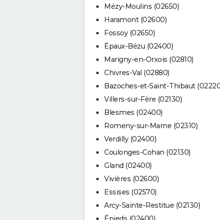
Mézy-Moulins (02650)
Haramont (02600)
Fossoy (02650)
Épaux-Bézu (02400)
Marigny-en-Orxois (02810)
Chivres-Val (02880)
Bazoches-et-Saint-Thibaut (02220
Villers-sur-Fère (02130)
Blesmes (02400)
Romeny-sur-Marne (02310)
Verdilly (02400)
Coulonges-Cohan (02130)
Gland (02400)
Vivières (02600)
Essises (02570)
Arcy-Sainte-Restitue (02130)
Épieds (02400)