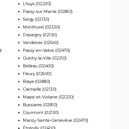
Lhuys (02220)
Passy-sur-Marne (02850)
Sergy (02130)
Monthurel (02330)
Dravegny (02130)
Vendières (02540)
)
Passy-en-Valois (02470)
Oulchy-la-Ville (02210)
Belleau (02400)
Fleury (02600)
Braye (02880)
Cramaille (02130)
Maast-et-Violaine (02220)
Bussiares (02810)
Courmont (02130)
Marizy-Sainte-Geneviève (02470)
Étrépilly (02400)