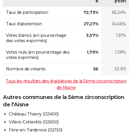
e
ption
Taux de participation
72,73%
65,34%
Taux d'abstention
27,27%
34,66%
Votes blancs (en pourcentage
3,57%
1,91%
des votes exprimés)
Votes nuls (en pourcentage des
1,79%
1,38%
votes exprimés)
Nombre de votants
56
53 911
Tous les résultats des législatives de la 5ème circonscription
de l'Aisne
Autres communes de la 5ème circonscription
de l'Aisne
Château-Thierry (02400)
Villers-Cotterêts (02600)
Fère-en-Tardenois (02130)