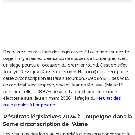
City break
Voyage de noces
Climat
Destinations
Voyage nature
Forum
+
PHOTO
GUIDES D'ACHAT
BONS PLANS
CARTE DE VOEUX
Découvrez les résultats des législatives à Loupeigne sur cette
Carte Bonne année
Carte Pâques
Carte de Noël
Carte Saint-Valentin
Carte d'anniversaire
DICTIONNAIRE
page. Il n'y a pas eu beaucoup de suspens à Loupeigne, avec
un siège pourvu à l'occasion du premier round. C'est en effet
Biographies
Expressions
Dictionnaire
Citations
Proverbes
PROGRAMME TV
Jocelyn Dessigny (Rassemblement National) qui a remporté
cette circonscription au Palais Bourbon. Avec 64.15% des voix,
COPAINS D'AVANT
ce candidat s’est imposé, devant Jeanne Roussel (Majorité
présidentielle), à 18.87% de voix. La prochaine échéance
Se connecter
Collèges
Universités
Service militaire
S'inscrire
Lycées
Primaires
Entreprises
Avis de recherche
AVIS DE DÉCÈS
électorale aura lieu en mars 2026 : il s'agira du
résultat des
municipales à Loupeigne
.
FORUM
Lifestyle
Sport
Television
Cinema
Bricolage
Culture
Auto
Voyage
Résultats législatives 2024 à Loupeigne dans la
5ème circonscription de l'Aisne
Les résultats des législatives publiés ci-dessous concernent la