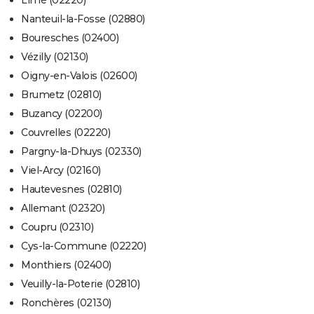
Limé (02220)
Nanteuil-la-Fosse (02880)
Bouresches (02400)
Vézilly (02130)
Oigny-en-Valois (02600)
Brumetz (02810)
Buzancy (02200)
Couvrelles (02220)
Pargny-la-Dhuys (02330)
Viel-Arcy (02160)
Hautevesnes (02810)
Allemant (02320)
Coupru (02310)
Cys-la-Commune (02220)
Monthiers (02400)
Veuilly-la-Poterie (02810)
Ronchères (02130)