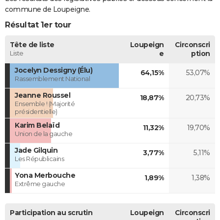
commune de Loupeigne.
Résultat 1er tour
Tête de liste
Loupeign
Circonscri
Liste
e
ption
Jocelyn Dessigny (Élu)
64,15%
53,07%
Rassemblement National
Jeanne Roussel
18,87%
20,73%
Ensemble ! (Majorité
présidentielle)
Karim Belaïd
11,32%
19,70%
Union de la gauche
Jade Gilquin
3,77%
5,11%
Les Républicains
Yona Merbouche
1,89%
1,38%
Extrême gauche
Participation au scrutin
Loupeign
Circonscri