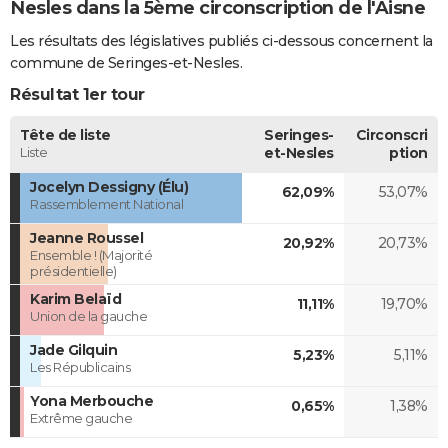
Nesles dans la 5ème circonscription de l'Aisne
Les résultats des législatives publiés ci-dessous concernent la
commune de Seringes-et-Nesles.
Résultat 1er tour
Tête de liste
Seringes-
Circonscri
Liste
et-Nesles
ption
Jocelyn Dessigny (Élu)
62,09%
53,07%
Rassemblement National
Jeanne Roussel
20,92%
20,73%
Ensemble ! (Majorité
présidentielle)
Karim Belaïd
11,11%
19,70%
Union de la gauche
Jade Gilquin
5,23%
5,11%
Les Républicains
Yona Merbouche
0,65%
1,38%
Extrême gauche