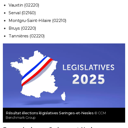
Vauxtin (02220)
Serval (02160)
Montgru-Saint-Hilaire (02210)
Bruys (02220)
Tannières (02220)
Résultat élections législatives Seringes-et-Nesles
© CCM
Benchmark Group