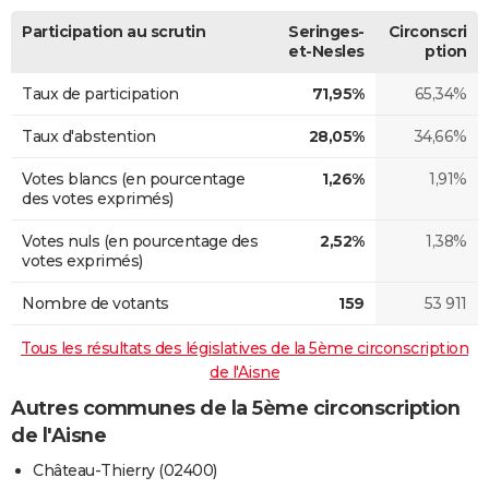
Participation au scrutin
Seringes-
Circonscri
et-Nesles
ption
Taux de participation
71,95%
65,34%
Taux d'abstention
28,05%
34,66%
Votes blancs (en pourcentage
1,26%
1,91%
des votes exprimés)
Votes nuls (en pourcentage des
2,52%
1,38%
votes exprimés)
Nombre de votants
159
53 911
Tous les résultats des législatives de la 5ème circonscription
de l'Aisne
Autres communes de la 5ème circonscription
de l'Aisne
Château-Thierry (02400)