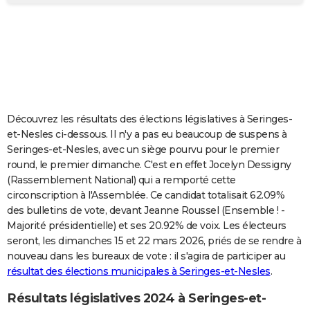
City break
Voyage de noces
Climat
Destinations
Voyage nature
Forum
+
PHOTO
GUIDES D'ACHAT
BONS PLANS
CARTE DE VOEUX
Découvrez les résultats des élections législatives à Seringes-
Carte Bonne année
Carte Pâques
Carte de Noël
Carte Saint-Valentin
Carte d'anniversaire
DICTIONNAIRE
et-Nesles ci-dessous. Il n'y a pas eu beaucoup de suspens à
Seringes-et-Nesles, avec un siège pourvu pour le premier
Biographies
Expressions
Dictionnaire
Citations
Proverbes
PROGRAMME TV
round, le premier dimanche. C'est en effet Jocelyn Dessigny
(Rassemblement National) qui a remporté cette
COPAINS D'AVANT
circonscription à l'Assemblée. Ce candidat totalisait 62.09%
des bulletins de vote, devant Jeanne Roussel (Ensemble ! -
Se connecter
Collèges
Universités
Service militaire
S'inscrire
Lycées
Primaires
Entreprises
Avis de recherche
AVIS DE DÉCÈS
Majorité présidentielle) et ses 20.92% de voix. Les électeurs
seront, les dimanches 15 et 22 mars 2026, priés de se rendre à
FORUM
nouveau dans les bureaux de vote : il s'agira de participer au
Lifestyle
Sport
Television
Cinema
Bricolage
Culture
Auto
Voyage
résultat des élections municipales à Seringes-et-Nesles
.
Résultats législatives 2024 à Seringes-et-