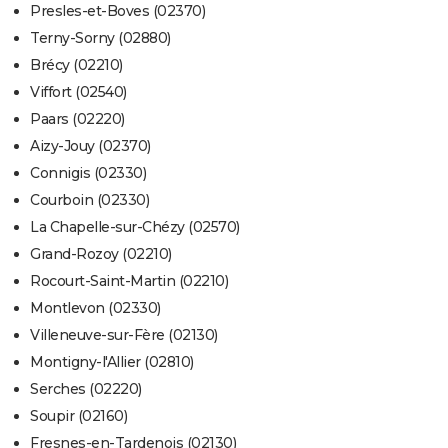
Presles-et-Boves (02370)
Terny-Sorny (02880)
Brécy (02210)
Viffort (02540)
Paars (02220)
Aizy-Jouy (02370)
Connigis (02330)
Courboin (02330)
La Chapelle-sur-Chézy (02570)
Grand-Rozoy (02210)
Rocourt-Saint-Martin (02210)
Montlevon (02330)
Villeneuve-sur-Fère (02130)
Montigny-l'Allier (02810)
Serches (02220)
Soupir (02160)
Fresnes-en-Tardenois (02130)