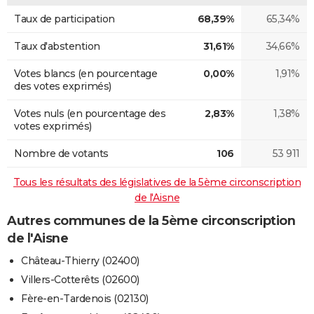
Taux de participation
68,39%
65,34%
Taux d'abstention
31,61%
34,66%
Votes blancs (en pourcentage
0,00%
1,91%
des votes exprimés)
Votes nuls (en pourcentage des
2,83%
1,38%
votes exprimés)
Nombre de votants
106
53 911
Tous les résultats des législatives de la 5ème circonscription
de l'Aisne
Autres communes de la 5ème circonscription
de l'Aisne
Château-Thierry (02400)
Villers-Cotterêts (02600)
Fère-en-Tardenois (02130)