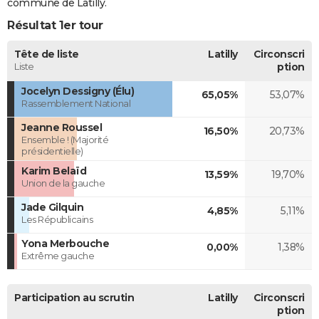
commune de Latilly.
Résultat 1er tour
Tête de liste
Latilly
Circonscri
Liste
ption
Jocelyn Dessigny (Élu)
65,05%
53,07%
Rassemblement National
Jeanne Roussel
16,50%
20,73%
Ensemble ! (Majorité
présidentielle)
Karim Belaïd
13,59%
19,70%
Union de la gauche
Jade Gilquin
4,85%
5,11%
Les Républicains
Yona Merbouche
0,00%
1,38%
Extrême gauche
Participation au scrutin
Latilly
Circonscri
ption