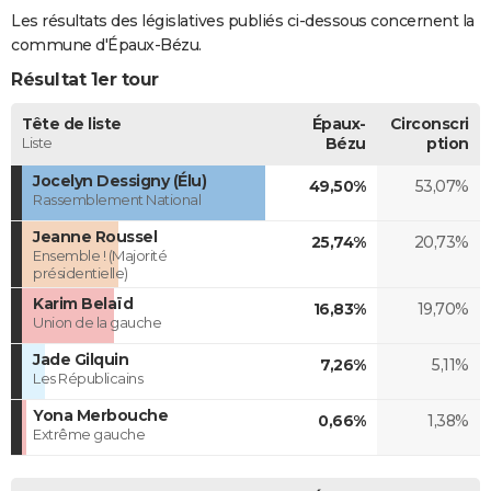
Les résultats des législatives publiés ci-dessous concernent la
commune d'Épaux-Bézu.
Résultat 1er tour
Tête de liste
Épaux-
Circonscri
Liste
Bézu
ption
Jocelyn Dessigny (Élu)
49,50%
53,07%
Rassemblement National
Jeanne Roussel
25,74%
20,73%
Ensemble ! (Majorité
présidentielle)
Karim Belaïd
16,83%
19,70%
Union de la gauche
Jade Gilquin
7,26%
5,11%
Les Républicains
Yona Merbouche
0,66%
1,38%
Extrême gauche