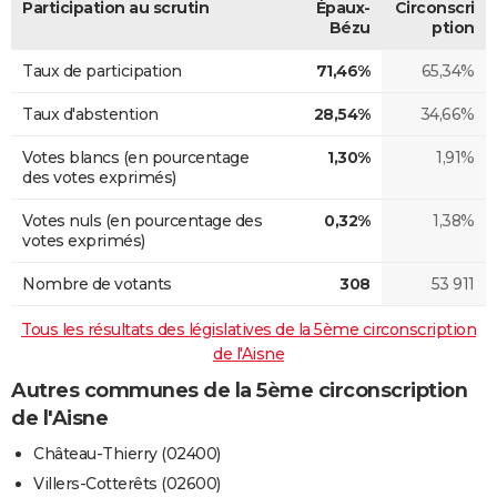
Participation au scrutin
Épaux-
Circonscri
Bézu
ption
Taux de participation
71,46%
65,34%
Taux d'abstention
28,54%
34,66%
Votes blancs (en pourcentage
1,30%
1,91%
des votes exprimés)
Votes nuls (en pourcentage des
0,32%
1,38%
votes exprimés)
Nombre de votants
308
53 911
Tous les résultats des législatives de la 5ème circonscription
de l'Aisne
Autres communes de la 5ème circonscription
de l'Aisne
Château-Thierry (02400)
Villers-Cotterêts (02600)