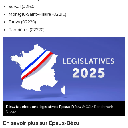
Serval (02160)
Montgru-Saint-Hilaire (02210)
Bruys (02220)
Tannières (02220)
Résultat élections législatives Épaux-Bézu
© CCM Benchmark
Group
En savoir plus sur Épaux-Bézu