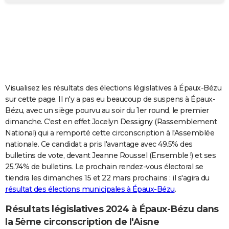
City break
Voyage de noces
Climat
Destinations
Voyage nature
Forum
+
PHOTO
GUIDES D'ACHAT
BONS PLANS
CARTE DE VOEUX
Visualisez les résultats des élections législatives à Épaux-Bézu
Carte Bonne année
Carte Pâques
Carte de Noël
Carte Saint-Valentin
Carte d'anniversaire
DICTIONNAIRE
sur cette page. Il n'y a pas eu beaucoup de suspens à Épaux-
Bézu, avec un siège pourvu au soir du 1er round, le premier
Biographies
Expressions
Dictionnaire
Citations
Proverbes
PROGRAMME TV
dimanche. C'est en effet Jocelyn Dessigny (Rassemblement
National) qui a remporté cette circonscription à l'Assemblée
COPAINS D'AVANT
nationale. Ce candidat a pris l'avantage avec 49.5% des
bulletins de vote, devant Jeanne Roussel (Ensemble !) et ses
Se connecter
Collèges
Universités
Service militaire
S'inscrire
Lycées
Primaires
Entreprises
Avis de recherche
AVIS DE DÉCÈS
25.74% de bulletins. Le prochain rendez-vous électoral se
tiendra les dimanches 15 et 22 mars prochains : il s'agira du
FORUM
résultat des élections municipales à Épaux-Bézu
.
Lifestyle
Sport
Television
Cinema
Bricolage
Culture
Auto
Voyage
Résultats législatives 2024 à Épaux-Bézu dans
la 5ème circonscription de l'Aisne