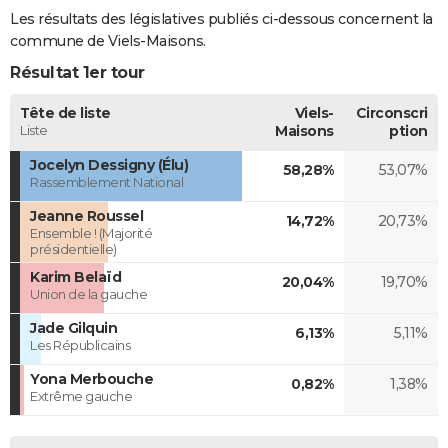
Les résultats des législatives publiés ci-dessous concernent la
commune de Viels-Maisons.
Résultat 1er tour
Tête de liste
Viels-
Circonscri
Liste
Maisons
ption
Jocelyn Dessigny (Élu)
58,28%
53,07%
Rassemblement National
Jeanne Roussel
14,72%
20,73%
Ensemble ! (Majorité
présidentielle)
Karim Belaïd
20,04%
19,70%
Union de la gauche
Jade Gilquin
6,13%
5,11%
Les Républicains
Yona Merbouche
0,82%
1,38%
Extrême gauche