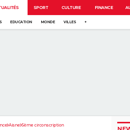
TUALITÉS
SPORT
CULTURE
FINANCE
A
S
EDUCATION
MONDE
VILLES
+
ance
Aisne
5ème circonscription
NEW