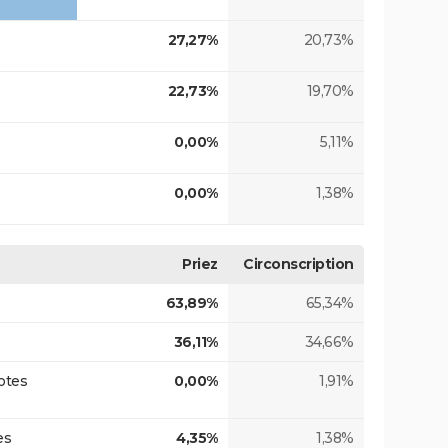
27,27%
20,73%
22,73%
19,70%
0,00%
5,11%
0,00%
1,38%
Priez
Circonscription
63,89%
65,34%
36,11%
34,66%
otes
0,00%
1,91%
es
4,35%
1,38%