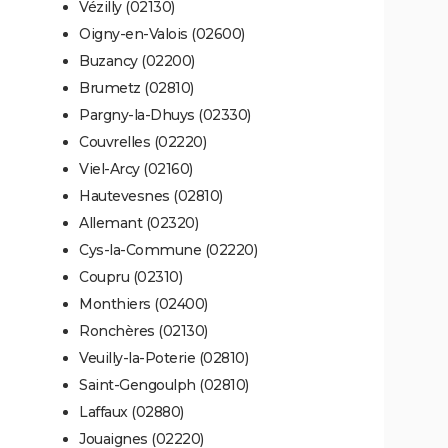
Vézilly (02130)
Oigny-en-Valois (02600)
Buzancy (02200)
Brumetz (02810)
Pargny-la-Dhuys (02330)
Couvrelles (02220)
Viel-Arcy (02160)
Hautevesnes (02810)
Allemant (02320)
Cys-la-Commune (02220)
Coupru (02310)
Monthiers (02400)
Ronchères (02130)
Veuilly-la-Poterie (02810)
Saint-Gengoulph (02810)
Laffaux (02880)
Jouaignes (02220)