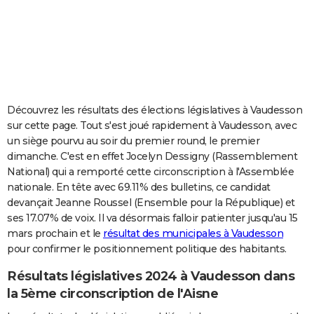
City break
Voyage de noces
Climat
Destinations
Voyage nature
Forum
+
PHOTO
GUIDES D'ACHAT
BONS PLANS
CARTE DE VOEUX
Découvrez les résultats des élections législatives à Vaudesson
sur cette page. Tout s'est joué rapidement à Vaudesson, avec
Carte Bonne année
Carte Pâques
Carte de Noël
Carte Saint-Valentin
Carte d'anniversaire
DICTIONNAIRE
un siège pourvu au soir du premier round, le premier
dimanche. C'est en effet Jocelyn Dessigny (Rassemblement
Biographies
Expressions
Dictionnaire
Citations
Proverbes
PROGRAMME TV
National) qui a remporté cette circonscription à l'Assemblée
nationale. En tête avec 69.11% des bulletins, ce candidat
COPAINS D'AVANT
devançait Jeanne Roussel (Ensemble pour la République) et
Se connecter
Collèges
Universités
Service militaire
S'inscrire
Lycées
Primaires
Entreprises
Avis de recherche
AVIS DE DÉCÈS
ses 17.07% de voix. Il va désormais falloir patienter jusqu'au 15
mars prochain et le
résultat des municipales à Vaudesson
FORUM
pour confirmer le positionnement politique des habitants.
Lifestyle
Sport
Television
Cinema
Bricolage
Culture
Auto
Voyage
Résultats législatives 2024 à Vaudesson dans
la 5ème circonscription de l'Aisne