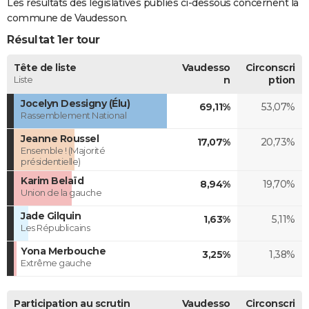
Les résultats des législatives publiés ci-dessous concernent la
commune de Vaudesson.
Résultat 1er tour
Tête de liste
Vaudesso
Circonscri
Liste
n
ption
Jocelyn Dessigny (Élu)
69,11%
53,07%
Rassemblement National
Jeanne Roussel
17,07%
20,73%
Ensemble ! (Majorité
présidentielle)
Karim Belaïd
8,94%
19,70%
Union de la gauche
Jade Gilquin
1,63%
5,11%
Les Républicains
Yona Merbouche
3,25%
1,38%
Extrême gauche
Participation au scrutin
Vaudesso
Circonscri