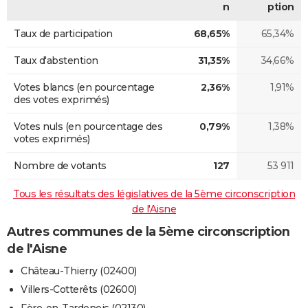
n
ption
Taux de participation
68,65%
65,34%
Taux d'abstention
31,35%
34,66%
Votes blancs (en pourcentage
2,36%
1,91%
des votes exprimés)
Votes nuls (en pourcentage des
0,79%
1,38%
votes exprimés)
Nombre de votants
127
53 911
Tous les résultats des législatives de la 5ème circonscription
de l'Aisne
Autres communes de la 5ème circonscription
de l'Aisne
Château-Thierry (02400)
Villers-Cotterêts (02600)