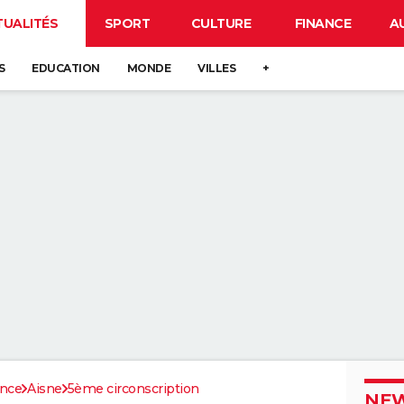
TUALITÉS
SPORT
CULTURE
FINANCE
A
S
EDUCATION
MONDE
VILLES
+
ance
Aisne
5ème circonscription
NEW