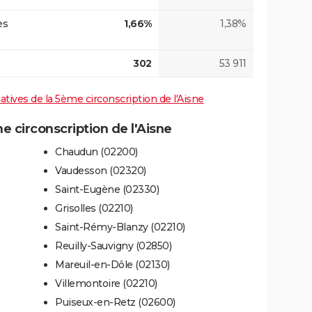
es
1,66%
1,38%
302
53 911
latives de la 5ème circonscription de l'Aisne
circonscription de l'Aisne
Chaudun (02200)
Vaudesson (02320)
Saint-Eugène (02330)
Grisolles (02210)
Saint-Rémy-Blanzy (02210)
Reuilly-Sauvigny (02850)
Mareuil-en-Dôle (02130)
Villemontoire (02210)
Puiseux-en-Retz (02600)