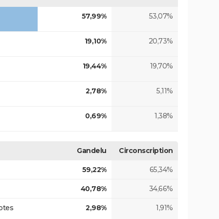
57,99%
53,07%
19,10%
20,73%
19,44%
19,70%
2,78%
5,11%
0,69%
1,38%
Gandelu
Circonscription
59,22%
65,34%
40,78%
34,66%
otes
2,98%
1,91%