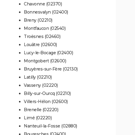
Chavonne (02370)
Bonnesvalyn (02400)
Breny (02210)
Montfaucon (02540)
Troësnes (02460)
Louâtre (02600)
Lucy-le-Bocage (02400)
Montgobert (02600)
Bruyères-sur-Fère (02130)
Latilly (02210)
Vasseny (02220)
Billy-sur-Ourcq (02210)
Villers-Hélon (02600)
Brenelle (02220)
Limé (02220)
Nanteuil-la-Fosse (02880)
Bouresches (02400)